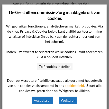
van de fase waarin de procedure zich op dat
moment bevindt. Onder deze fasebeschrijving
De Geschillencommissie Zorg maakt gebruik van
ziet u de Berichten-functie en de Documenten.
cookies
Wij gebruiken functionele, analytische en marketing cookies. Via
Om een nieuw document toe te voegen aan uw
de knop Privacy & Cookies beleid kunt u altijd uw toestemming
wijzigen of intrekken (in de balk aan de rechteronderkant van
zaak, blijft u bij Documenten. Gebruik de
het scherm).
zoekbalk met het loepje om het juiste bestand
op uw computer te selecteren. Daarna klikt u op
Indien u zelf wenst te selecteren welke cookies u wilt accepteren
de knop ‘Toevoegen’. Uw document wordt nu
klikt u op 'Zelf instellen'.
automatisch zichtbaar bij de afdeling die uw
Zelf cookies instellen
zaak behandelt. Deze afdeling zorgt ervoor dat
de andere partij dit document ook kan inzien.
Door op 'Accepteren' te klikken, gaat u akkoord met het gebruik
van alle cookies zoals genoemd in ons
cookiebeleid
. U kunt alle
cookies weigeren door op 'Weigeren' te klikken.
10 december 2020

Vragen

Accepteren
Weigeren