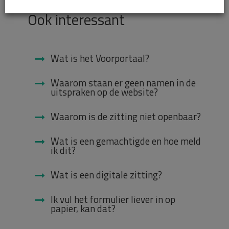
Ook interessant
Wat is het Voorportaal?
Waarom staan er geen namen in de
uitspraken op de website?
Waarom is de zitting niet openbaar?
Wat is een gemachtigde en hoe meld
ik dit?
Wat is een digitale zitting?
Ik vul het formulier liever in op
papier, kan dat?