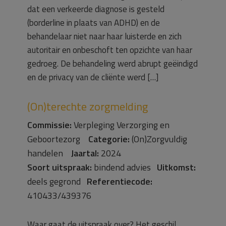
dat een verkeerde diagnose is gesteld
(borderline in plaats van ADHD) en de
behandelaar niet naar haar luisterde en zich
autoritair en onbeschoft ten opzichte van haar
gedroeg. De behandeling werd abrupt geëindigd
en de privacy van de cliënte werd […]
(On)terechte zorgmelding
Commissie:
Verpleging Verzorging en
Geboortezorg
Categorie:
(On)Zorgvuldig
handelen
Jaartal:
2024
Soort uitspraak:
bindend advies
Uitkomst:
deels gegrond
Referentiecode:
410433/439376
Waar gaat de uitspraak over? Het geschil