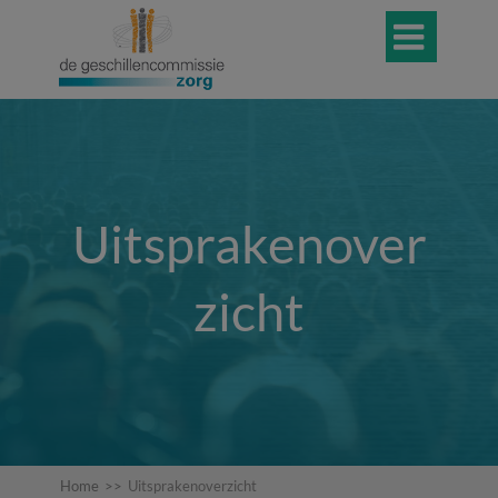

Uitsprakenover
zicht
Home
>>
Uitsprakenoverzicht