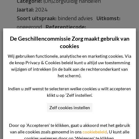
Categorie:
(On)Zorgvuldig handelen
Jaartal:
2024
Soort uitspraak:
bindend advies
Uitkomst:
ongegrond
Referentiecode:
223752/244251
De Geschillencommissie Zorg maakt gebruik van
cookies
Waar gaat de uitspraak over? Het geschil gaat
Wij gebruiken functionele, analytische en marketing cookies. Via
over de vraag of de zorgaanbieder onzorgvuldig
de knop Privacy & Cookies beleid kunt u altijd uw toestemming
heeft gehandeld. De cliënte heeft namelijk op
wijzigen of intrekken (in de balk aan de rechteronderkant van
het scherm).
14 november 2017 een armliftoperatie
ondergaan in de kliniek. Omdat de cliënte
Indien u zelf wenst te selecteren welke cookies u wilt accepteren
ontevreden was over het resultaat, is op 16
klikt u op 'Zelf instellen'.
oktober 2020 een hersteloperatie uitgevoerd.
Zelf cookies instellen
Die operatie heeft evenmin tot het voor de […]
Door op 'Accepteren' te klikken, gaat u akkoord met het gebruik
(On)zorgvuldig handelen bij
van alle cookies zoals genoemd in ons
cookiebeleid
. U kunt alle
Comfortbeleid
cookies weigeren door op 'Weigeren' te klikken.