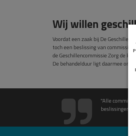
Wij willen geschil
Voordat een zaak bij De Geschillenco
toch een beslissing van commissie n
P
de Geschillencommissie Zorg de klac
De behandelduur ligt daarmee onde
"Alle commissie
beslissingen ge