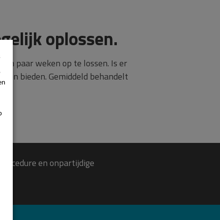
gelijk oplossen.
s
 een paar weken op te lossen. Is er
p
kunnen bieden. Gemiddeld behandelt
en
p
 procedure en onpartijdige