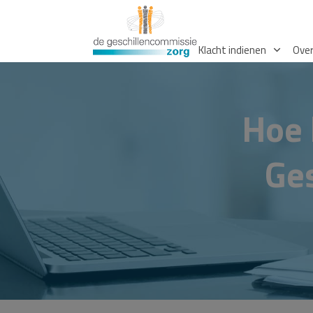
Klacht indienen
Over
Hoe 
Ge