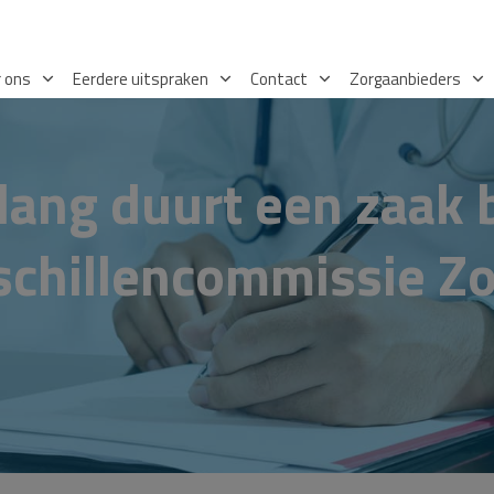
 ons
Eerdere uitspraken
Contact
Zorgaanbieders
lang duurt een zaak b
schillencommissie Zo