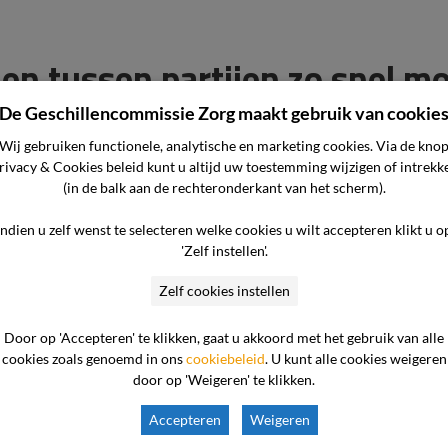
len tussen partijen zo snel mo
De Geschillencommissie Zorg maakt gebruik van cookie
mmissie Zorg start, proberen partijen de klacht meestal al
Wij gebruiken functionele, analytische en marketing cookies. Via de kno
odig, dan doen wij er alles aan om die zo snel mogelijk te 
rivacy & Cookies beleid kunt u altijd uw toestemming wijzigen of intrekk
ht in ongeveer 4 tot 6 maanden.
(in de balk aan de rechteronderkant van het scherm).
r de afgesproken 6 maanden die de wet Wkkgz stelt.
Indien u zelf wenst te selecteren welke cookies u wilt accepteren klikt u o
'Zelf instellen'.
Zelf cookies instellen
s zijn door de overheid erkend. Dit betekent dat een goede
Door op 'Accepteren' te klikken, gaat u akkoord met het gebruik van alle
waarborgd zijn."
cookies zoals genoemd in ons
cookiebeleid
. U kunt alle cookies weigeren
door op 'Weigeren' te klikken.
Accepteren
Weigeren