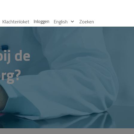
Klachtenloket
Inloggen
English
Zoeken
ij de
rg?