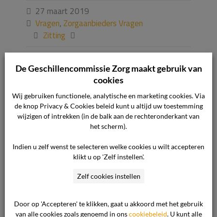
27 maart 2019

Vragen
,
Zorgaanbieders Vragen

Zitting


De Geschillencommissie Zorg maakt gebruik van
cookies
Wij gebruiken functionele, analytische en marketing cookies. Via
Waar vindt de
de knop Privacy & Cookies beleid kunt u altijd uw toestemming
wijzigen of intrekken (in de balk aan de rechteronderkant van
zitting plaats?
het scherm).
Indien u zelf wenst te selecteren welke cookies u wilt accepteren
klikt u op 'Zelf instellen'.
De Geschillencommissie Zorg heeft meerdere
locaties waar een zitting kan plaatsvinden. De
Zelf cookies instellen
zittingen vinden plaats bij u in de regio.
De locaties zijn vooraf vastgesteld en niet te
Door op 'Accepteren' te klikken, gaat u akkoord met het gebruik
van alle cookies zoals genoemd in ons
cookiebeleid
. U kunt alle
wijzigen. Wanneer uw dossier ingepland wordt,