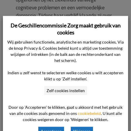
cognitieve problemen en een vermoedelijke
depressie. Tijdens haar verblijf klaagde zij over
diverse schendingen van haar rechten,
De Geschillencommissie Zorg maakt gebruik van
waaronder ongeoorloofd onderzoek door een
cookies
student, privacyschending, onjuiste
Wij gebruiken functionele, analytische en marketing cookies. Via
informatieverstrekking en fouten in haar
de knop Privacy & Cookies beleid kunt u altijd uw toestemming
medisch dossier. Zij eiste onder meer
wijzigen of intrekken (in de balk aan de rechteronderkant van
het scherm).
verwijdering van gegevens. Volgens het
ziekenhuis […]
Indien u zelf wenst te selecteren welke cookies u wilt accepteren
klikt u op 'Zelf instellen'.
Lees verder
Zelf cookies instellen
1 november 2024

Door op 'Accepteren' te klikken, gaat u akkoord met het gebruik
Ziekenhuizen
van alle cookies zoals genoemd in ons
cookiebeleid
. U kunt alle

cookies weigeren door op 'Weigeren' te klikken.