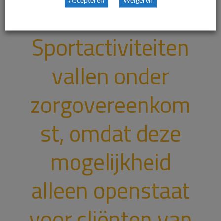
Accepteren
Weigeren
Sportactiviteiten
vallen onder
zorgovereenkom
st, omdat deze
mogelijkheid
alleen openstaat
voor cliënten van