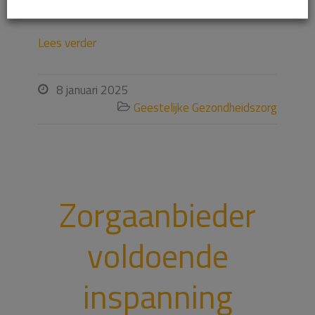
7) en onjuiste facturatie (klachtonderdeel 8). […]
Lees verder
8 januari 2025

Geestelijke Gezondheidszorg

Zorgaanbieder
voldoende
inspanning