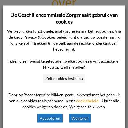
over
uitschrijfbrief en
De Geschillencommissie Zorg maakt gebruik van
cookies
facturering door
Wij gebruiken functionele, analytische en marketing cookies. Via
de knop Privacy & Cookies beleid kunt u altijd uw toestemming
wijzigen of intrekken (in de balk aan de rechteronderkant van
GGZ-aanbieder
het scherm).
Indien u zelf wenst te selecteren welke cookies u wilt accepteren
Waar gaat de uitspraak over? Een cliënt diende
klikt u op 'Zelf instellen'.
een klacht in bij de Geschillencommissie
Zelf cookies instellen
Geestelijke Gezondheidszorg over de manier
waarop zijn behandeling in 2021 was beëindigd
Door op 'Accepteren' te klikken, gaat u akkoord met het gebruik
en de facturering daarvan. Slechts twee van de
van alle cookies zoals genoemd in ons
cookiebeleid
. U kunt alle
acht klachtonderdelen werden inhoudelijk
cookies weigeren door op 'Weigeren' te klikken.
beoordeeld, namelijk het ontbreken van een
Accepteren
Weigeren
uitschrijfbrief aan zijn huisarts (klachtonderdeel