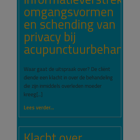
omgangsvormen
en schending van
privacy bij
acupunctuurbehandel
Waar gaat de uitspraak over? De cliënt
diende een klacht in over de behandeling
die zijn inmiddels overleden moeder
kreeg[...]
Lees verder...
Klacht over