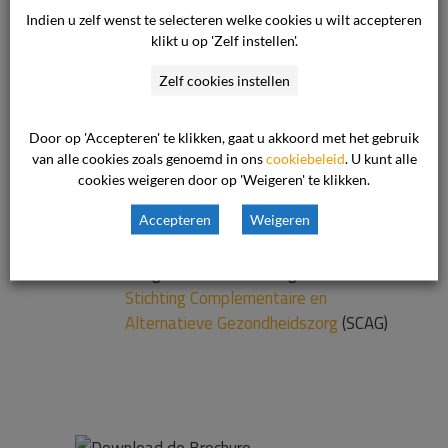
terug wanneer de commissie u in het gelijk
Indien u zelf wenst te selecteren welke cookies u wilt accepteren
klikt u op 'Zelf instellen'.
stelt.
Lees meer over het klachtengeld.
Zelf cookies instellen
Meer informatie
Door op 'Accepteren' te klikken, gaat u akkoord met het gebruik
Procedure
van De
van alle cookies zoals genoemd in ons
cookiebeleid
. U kunt alle
Geschillencommissie
cookies weigeren door op 'Weigeren' te klikken.
Reglement
van de
Accepteren
Weigeren
Geschillencommissie Complementaire
Gezondheidszorg
Aangesloten brancheorganisatie:
Stichting Complementaire en
Alternatieve Gezondheidszorg
(SCAG)