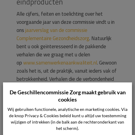
eindproducten
Alle cijfers, feiten en toelichting over het
voorgaande jaar van deze commissie vindt u in
ons
jaarverslag van de commissie
Complementaire Gezondheidszorg
. Natuurlijk
bent u ook geïnteresseerd in de pakkende
verhalen die we graag met u delen
op
www.samenwerkenaankwaliteit.nl
. Gewoon
zoals het is, uit de praktijk, vanuit ieders vak of
betrokkenheid. Verhalen die de verbondenheid
met onze organisatie heel mooi illustreren.
De Geschillencommissie Zorg maakt gebruik van
Trotse verhalen, verhalen met een ziel,
cookies
verhalen met verbeelding.
Wij gebruiken functionele, analytische en marketing cookies. Via
de knop Privacy & Cookies beleid kunt u altijd uw toestemming
Kosten
wijzigen of intrekken (in de balk aan de rechteronderkant van
het scherm).
Het klachtengeld bedraagt € 52,50. U krijgt dit