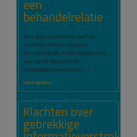
een
behandelrelatie
Waar gaat de uitspraak over? De
commissie verklaart klaagster
niet‑ontvankelijk, omdat zij géén cliënt
was van de therapeut. De
behandelingsovereenkomst[...]
Lees verder...
Klachten over
gebrekkige
informatieverstrekkin