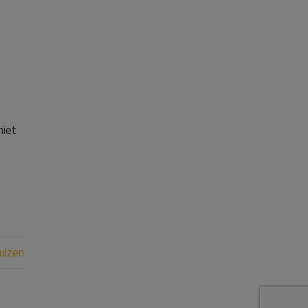
niet
uizen