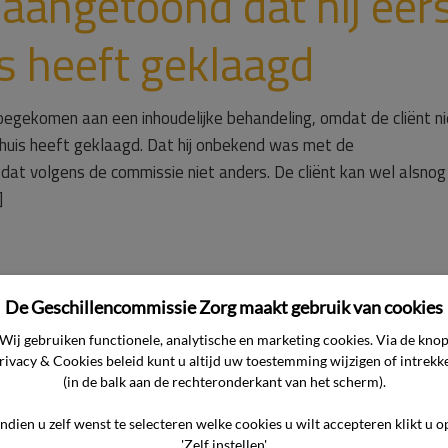
t aangetoond dat hij eer
is heeft geklaagd
oegekomen aan een inhoudelijke behandeling, omdat de cliënt ni
enhuis heeft geklaagd. Dat hij onbekend was met de
at volgens de commissie niet anders. De cliënt kan wel alsnog 
]
De Geschillencommissie Zorg maakt gebruik van cookies
Ziekenh

Wij gebruiken functionele, analytische en marketing cookies. Via de kno
rivacy & Cookies beleid kunt u altijd uw toestemming wijzigen of intrekk
(in de balk aan de rechteronderkant van het scherm).
Indien u zelf wenst te selecteren welke cookies u wilt accepteren klikt u o
'Zelf instellen'.