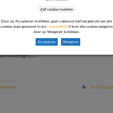
rwijtbaar handelen, we
Zelf cookies instellen
e zorgplicht
Door op 'Accepteren' te klikken, gaat u akkoord met het gebruik van alle
cookies zoals genoemd in ons
cookiebeleid
. U kunt alle cookies weigeren
door op 'Weigeren' te klikken.
ling bij de longarts functioneert de cliënte slechter dan daarvo
ze zich in de steek gelaten. Het ziekenhuis stelt dat cliënte
Accepteren
Weigeren
ere artsen geen medische verklaring hebben gevonden. De
uis is beëindigd […]
kenhuizen
De Uitspraa
