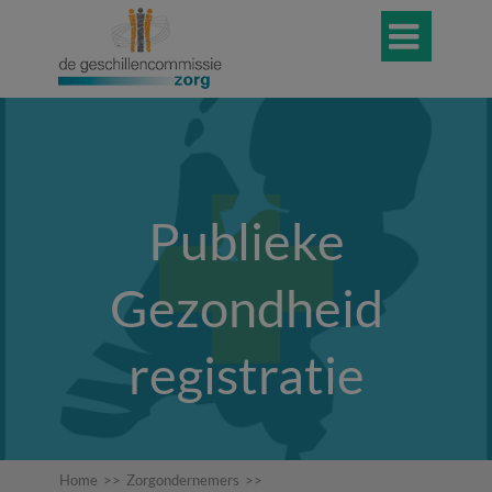

Publieke
Gezondheid
registratie
Home
>>
Zorgondernemers
>>