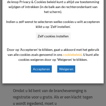
Publieke Gezondheid
.
de knop Privacy & Cookies beleid kunt u altijd uw toestemming
wijzigen of intrekken (in de balk aan de rechteronderkant van
het scherm).
Voor de registratie heeft u uw KVK-nummer en
juridische naam nodig.
Indien u zelf wenst te selecteren welke cookies u wilt accepteren
klikt u op 'Zelf instellen'.
Let op:
het is belangrijk dat de rechtspersoon
die zich registreert, de partij is waarmee
Zelf cookies instellen
cliënten de overeenkomst aangaan en onder
wiens verantwoordelijkheid de overeenkomst
Door op 'Accepteren' te klikken, gaat u akkoord met het gebruik
wordt uitgevoerd. Mocht u twijfels hebben of u
van alle cookies zoals genoemd in ons
cookiebeleid
. U kunt alle
cookies weigeren door op 'Weigeren' te klikken.
de juiste rechtspersoon gaat registreren, dan
kunt u met ons contact opnemen.
Accepteren
Weigeren
Kosten
Omdat u lid bent van de brancheverenging is
registratie voor u gratis. Als er een klacht tegen
u wordt ingediend, moet u