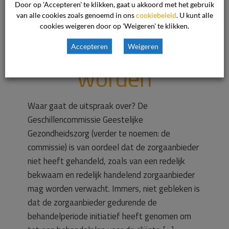
Door op 'Accepteren' te klikken, gaat u akkoord met het gebruik
zorgaanbieder
van alle cookies zoals genoemd in ons
cookiebeleid
. U kunt alle
cookies weigeren door op 'Weigeren' te klikken.
verwacht mag
Accepteren
Weigeren
worden
Waar gaat de uitspraak over? De
Geschillencommissie Geestelijke
Gezondheidszorg (verder te noemen: de
commissie) is van oordeel dat de zorgaanbieder
niet heeft gehandeld, zoals van een redelijk
bekwaam en redelijk handelend zorgaanbieder
mag worden verwacht. Immers, niet gebleken is
dat de zorgaanbieder gedurende de
behandelperiode initiatief heeft genomen om