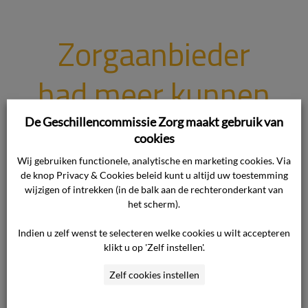
Zorgaanbieder
had meer kunnen
doen voor cliënte
De Geschillencommissie Zorg maakt gebruik van
cookies
en heeft niet
Wij gebruiken functionele, analytische en marketing cookies. Via
de knop Privacy & Cookies beleid kunt u altijd uw toestemming
wijzigen of intrekken (in de balk aan de rechteronderkant van
gehandeld, zoals
het scherm).
Indien u zelf wenst te selecteren welke cookies u wilt accepteren
van redelijk
klikt u op 'Zelf instellen'.
Zelf cookies instellen
handelende