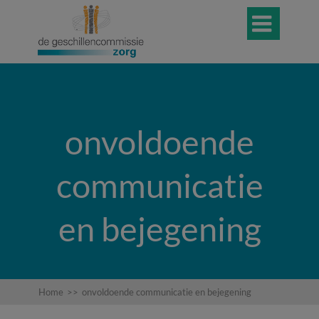

onvoldoende
communicatie
en bejegening
Home
>>
onvoldoende communicatie en bejegening