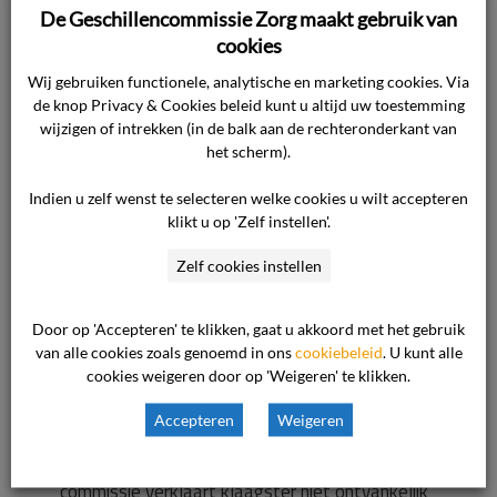
Commissie heeft
De Geschillencommissie Zorg maakt gebruik van
cookies
al eerder
Wij gebruiken functionele, analytische en marketing cookies. Via
de knop Privacy & Cookies beleid kunt u altijd uw toestemming
uitspraak gedaan
wijzigen of intrekken (in de balk aan de rechteronderkant van
het scherm).
in geschil; cliënt
Indien u zelf wenst te selecteren welke cookies u wilt accepteren
klikt u op 'Zelf instellen'.
niet ontvankelijk
Zelf cookies instellen
in klacht
Door op 'Accepteren' te klikken, gaat u akkoord met het gebruik
van alle cookies zoals genoemd in ons
cookiebeleid
. U kunt alle
cookies weigeren door op 'Weigeren' te klikken.
Waar gaat de uitspraak over? Klaagster verwijt
Accepteren
Weigeren
de zorgaanbieder een gebrekkige zorgverlening
die tot haar moeders overlijden heeft geleid. De
commissie verklaart klaagster niet ontvankelijk