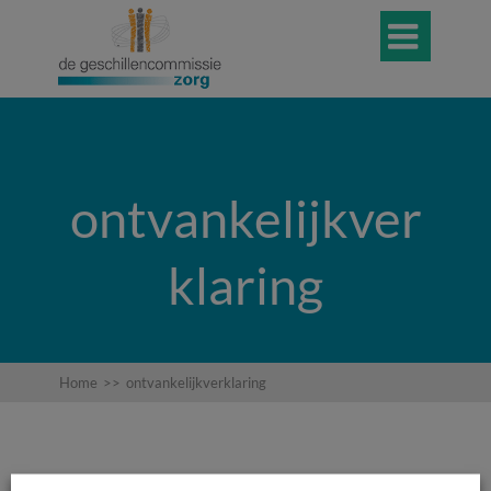

ontvankelijkver
klaring
Home
>>
ontvankelijkverklaring