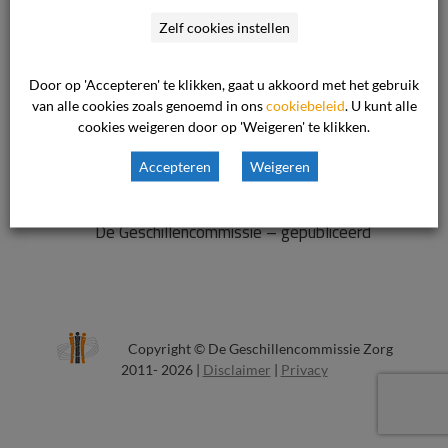
Ook Interessant Voor U
Zelf cookies instellen
Toegang tot het recht moet voor iedereen
duidelijk en laagdrempelig zijn
Door op 'Accepteren' te klikken, gaat u akkoord met het gebruik
van alle cookies zoals genoemd in ons
cookiebeleid
. U kunt alle
cookies weigeren door op 'Weigeren' te klikken.
Wat is het Voorportaal?
Accepteren
Weigeren
Evaluatie WODC over
consumentengeschillencommissies – bij
De Geschillencommissie – gepubliceerd
Copyright © De Geschillencommissie Zorg
2011- 2026 |
Disclaimer
|
Privacy