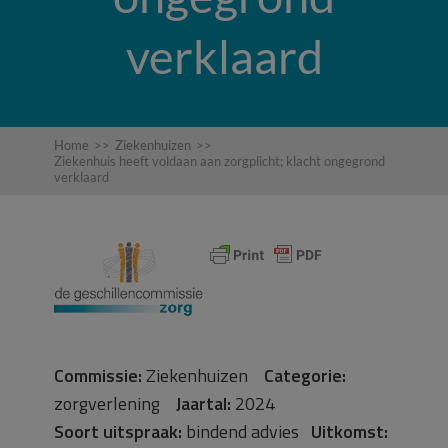
verklaard
Home
>>
Ziekenhuizen
>>
Ziekenhuis heeft voldaan aan zorgplicht; klacht ongegrond
verklaard
Commissie:
Ziekenhuizen
Categorie:
zorgverlening
Jaartal:
2024
Soort uitspraak:
bindend advies
Uitkomst: