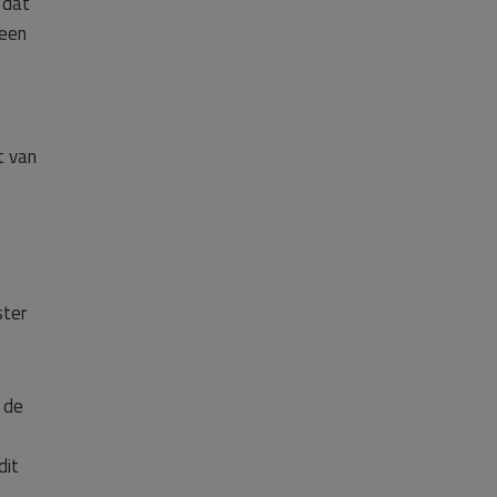
 dat
 een
t van
ster
 de
dit