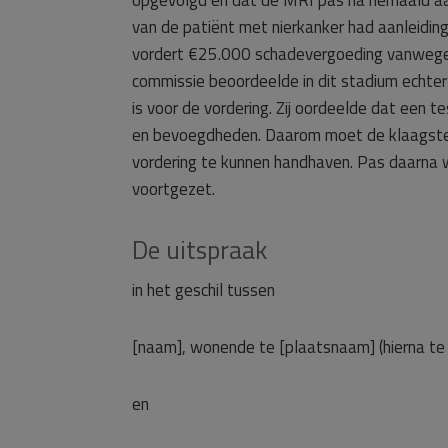
opgevolgd en dat de MRI pas na herhaald aa
van de patiënt met nierkanker had aanleiding
vordert €25.000 schadevergoeding vanwege i
commissie beoordeelde in dit stadium echter 
is voor de vordering. Zij oordeelde dat een
en bevoegdheden. Daarom moet de klaagster 
vordering te kunnen handhaven. Pas daarna w
voortgezet.
De uitspraak
in het geschil tussen
[naam], wonende te [plaatsnaam] (hierna te
en