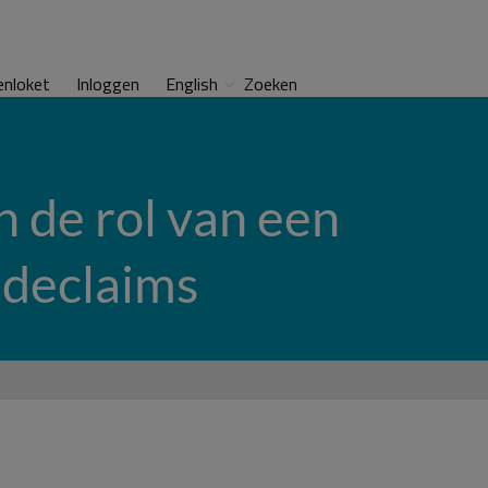
enloket
Inloggen
English
Zoeken
n de rol van een
adeclaims