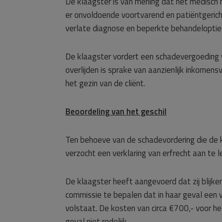
De klaagster is van mening dat het medisch 
er onvoldoende voortvarend en patiëntgeric
verlate diagnose en beperkte behandelopties
De klaagster vordert een schadevergoeding 
overlijden is sprake van aanzienlijk inkomens
het gezin van de cliënt.
Beoordeling van het geschil
Ten behoeve van de schadevordering die de 
verzocht een verklaring van erfrecht aan te l
De klaagster heeft aangevoerd dat zij blijk
commissie te bepalen dat in haar geval een v
volstaat. De kosten van circa €700,- voor het
geval niet redelijk.