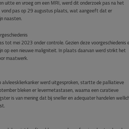
en uitte en vroeg om een MRI, werd dit onderzoek pas na het
I vond pas op 29 augustus plaats, wat aangeeft dat er
ijn naasten.
rgeschiedenis
as tot mei 2023 onder controle. Gezien deze voorgeschiedenis 
jn op een nieuwe maligniteit. In plaats daarvan werd strikt het
oor maatwerk.
alvleesklierkanker werd uitgesproken, startte de palliatieve
ptember bleken er levermetastasen, waarna een curatieve
ster is van mening dat bij sneller en adequater handelen wellic
st.