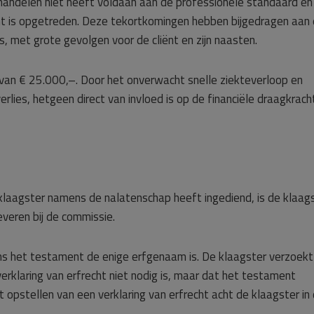
handelen niet heeft voldaan aan de professionele standaard en
ht is opgetreden. Deze tekortkomingen hebben bijgedragen aan
, met grote gevolgen voor de cliënt en zijn naasten.
van € 25.000,–. Door het onverwacht snelle ziekteverloop en
verlies, hetgeen direct van invloed is op de financiële draagkrach
klaagster namens de nalatenschap heeft ingediend, is de klaag
everen bij de commissie.
ens het testament de enige erfgenaam is. De klaagster verzoekt
erklaring van erfrecht niet nodig is, maar dat het testament
 opstellen van een verklaring van erfrecht acht de klaagster in 