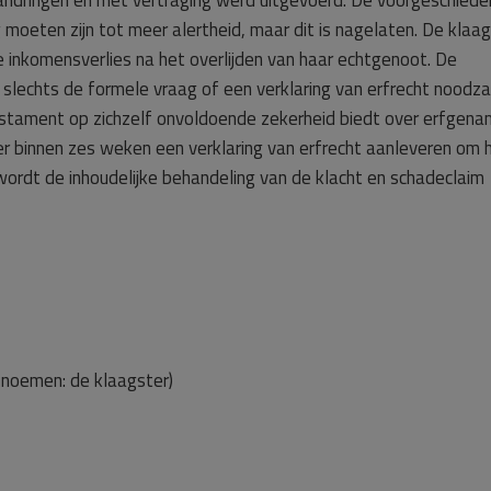
ndringen en met vertraging werd uitgevoerd. De voorgeschiede
 moeten zijn tot meer alertheid, maar dit is nagelaten. De klaa
nkomensverlies na het overlijden van haar echtgenoot. De
slechts de formele vraag of een verklaring van erfrecht noodzak
 testament op zichzelf onvoldoende zekerheid biedt over erfgen
binnen zes weken een verklaring van erfrecht aanleveren om 
ordt de inhoudelijke behandeling van de klacht en schadeclaim
 noemen: de klaagster)