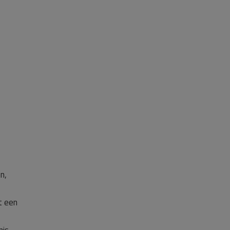
n,
t een