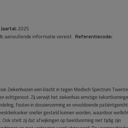
-
Jaartal:
2025
t:
aanvullende informatie vereist
Referentiecode:
ssie Ziekenhuizen een klacht in tegen Medisch Spectrum Twente
 echtgenoot. Zij verwijt het ziekenhuis ernstige tekortkominge
ndeling, fouten in dossiervorming en onvoldoende patiëntgericht
eesklierkanker sneller gesteld kunnen worden, waardoor wellich
ok stelt zij dat afwijkingen op beeldvorming niet tijdig zijn