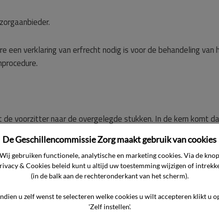
 zorgaanbieder.
e een verklaring van erfrecht nodig is voor de behandeling van 
nprocedure.
t de voorzitter naar de overgelegde stukken. In de kern komt d
De Geschillencommissie Zorg maakt gebruik van cookies
Wij gebruiken functionele, analytische en marketing cookies. Via de kno
tekortkomingen in de medische zorg voor haar echtgenoot, de cli
rivacy & Cookies beleid kunt u altijd uw toestemming wijzigen of intrekk
kanker. De gebrekkige voortvarendheid in diagnostiek, fouten in
(in de balk aan de rechteronderkant van het scherm).
interpretatie en onvoldoende patiëntgericht handelen hebben g
Indien u zelf wenst te selecteren welke cookies u wilt accepteren klikt u o
deling, met mogelijk ernstige gevolgen voor het ziekteverloop.
'Zelf instellen'.