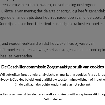
 een vorm van epilepsie waarbij de verhouding oestrogeen-
 Cliënte is van mening dat de arts onzorgvuldig heeft gehandel
ejegende en anderzijds door het niet nader doen van onderzoek, 
 Door zijn nalaten heeft de cliënte onnodig extra kosten moeten
rond worden verklaard en dat het ziekenhuis bij wijze van
eeft moeten maken vanwege het aanvragen van de second opin
eheel zal vergoeden.
De Geschillencommissie Zorg maakt gebruik van cookies
Wij gebruiken functionele, analytische en marketing cookies. Via de kno
rivacy & Cookies beleid kunt u altijd uw toestemming wijzigen of intrekk
it het de door de commissie ontvangen stukken blijkt luidt – zak
(in de balk aan de rechteronderkant van het scherm).
Indien u zelf wenst te selecteren welke cookies u wilt accepteren klikt u o
'Zelf instellen'.
niet door hem gehoord heeft gevoeld. Hij erkent dat cliënte