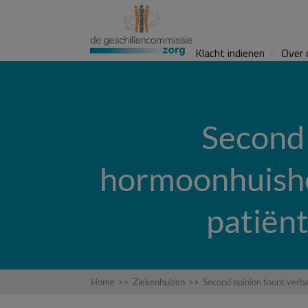
Klacht indienen
Over 
Second 
hormoonhuishou
patiënt
Home
>>
Ziekenhuizen
>>
Second opinion toont verba