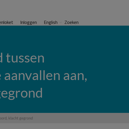
enloket
Inloggen
English
Zoeken
d tussen
 aanvallen aan,
 gegrond
oord, klacht gegrond