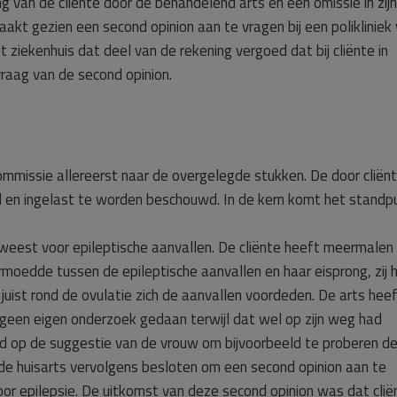
g van de cliënte door de behandelend arts en een omissie in zijn
aakt gezien een second opinion aan te vragen bij een polikliniek
t ziekenhuis dat deel van de rekening vergoed dat bij cliënte in
vraag van de second opinion.
ommissie allereerst naar de overgelegde stukken. De door cliën
d en ingelast te worden beschouwd. In de kern komt het standp
 geweest voor epileptische aanvallen. De cliënte heeft meermalen
moedde tussen de epileptische aanvallen en haar eisprong, zij h
t juist rond de ovulatie zich de aanvallen voordeden. De arts hee
geen eigen onderzoek gedaan terwijl dat wel op zijn weg had
 op de suggestie van de vrouw om bijvoorbeeld te proberen de 
t de huisarts vervolgens besloten om een second opinion aan te
 voor epilepsie. De uitkomst van deze second opinion was dat clië