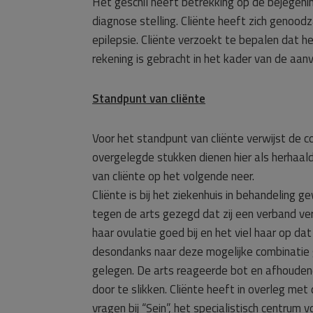
Het geschil heeft betrekking op de bejegenin
diagnose stelling. Cliënte heeft zich genoodz
epilepsie. Cliënte verzoekt te bepalen dat he
rekening is gebracht in het kader van de aan
Standpunt van cliënte
Voor het standpunt van cliënte verwijst de c
overgelegde stukken dienen hier als herhaal
van cliënte op het volgende neer.
Cliënte is bij het ziekenhuis in behandeling
tegen de arts gezegd dat zij een verband ver
haar ovulatie goed bij en het viel haar op da
desondanks naar deze mogelijke combinatie 
gelegen. De arts reageerde bot en afhoudend
door te slikken. Cliënte heeft in overleg me
vragen bij “Sein”, het specialistisch centrum