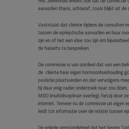
Het ziekenhuis erkent ook dat de connectie 
aanvallen thans, achteraf, zoals blijkt uit d
Vaststaat dat cliënte tijdens de consulten
tussen de epileptische aanvallen en haar ov
zijn en of het een idee zou zijn om bijvoorbe
de huisarts te bespreken.
De commissie is van oordeel dat van een beh
de cliënte haar eigen hormoonhuishouding go
ovulatie plaatsvinden en dat vervolgens m
hij daar enig nader onderzoek naar zou doen,
MDO (multidisciplinair overleg), hetzij door ze
internet. Temeer nu de commissie uit eigen 
leidt tot informatie over de relatie tussen ep
De enkele omstandigheid dat het begrip “cata