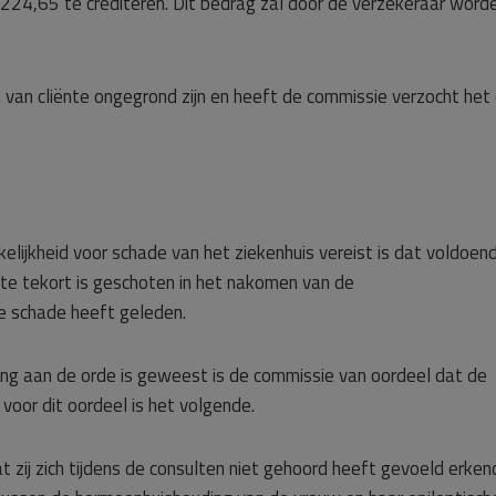
€ 224,65 te crediteren. Dit bedrag zal door de verzekeraar word
 van cliënte ongegrond zijn en heeft de commissie verzocht het
lijkheid voor schade van het ziekenhuis vereist is dat voldoen
ënte tekort is geschoten in het nakomen van de
e schade heeft geleden.
ing aan de orde is geweest is de commissie van oordeel dat de
voor dit oordeel is het volgende.
t zij zich tijdens de consulten niet gehoord heeft gevoeld erken