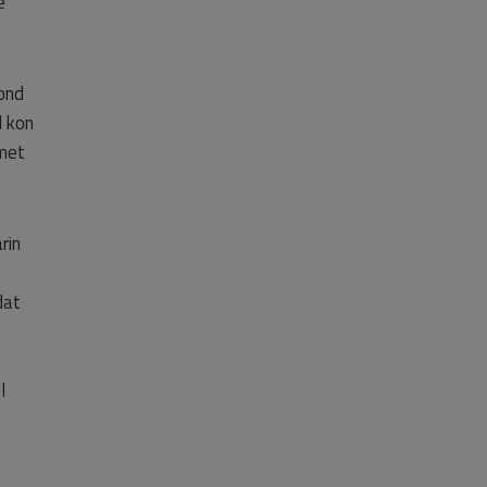
e
ond
l kon
 met
rin
e
dat
l