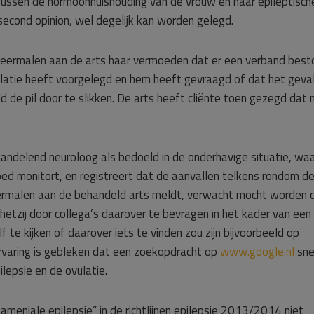
tussen de hormoonhuishouding van de vrouw en haar epileptisch
e second opinion, wel degelijk kan worden gelegd.
 meermalen aan de arts haar vermoeden dat er een verband best
ulatie heeft voorgelegd en hem heeft gevraagd of dat het geva
eld de pil door te slikken. De arts heeft cliënte toen gezegd dat
andelend neuroloog als bedoeld in de onderhavige situatie, waa
ed monitort, en registreert dat de aanvallen telkens rondom d
eermalen aan de behandeld arts meldt, verwacht mocht worden 
 hetzij door collega’s daarover te bevragen in het kader van een
lf te kijken of daarover iets te vinden zou zijn bijvoorbeeld op
ervaring is gebleken dat een zoekopdracht op
www.google.nl
sne
ilepsie en de ovulatie.
meniale epilepsie” in de richtlijnen epilepsie 2013/2014 niet