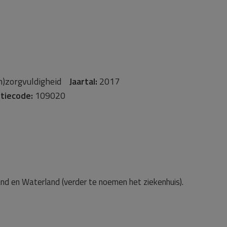
n)zorgvuldigheid
Jaartal:
2017
tiecode:
109020
and en Waterland (verder te noemen het ziekenhuis).