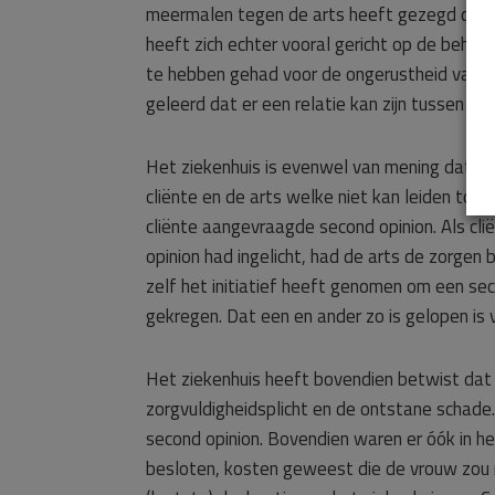
meermalen tegen de arts heeft gezegd dat z
heeft zich echter vooral gericht op de behan
te hebben gehad voor de ongerustheid van clië
geleerd dat er een relatie kan zijn tussen ep
Het ziekenhuis is evenwel van mening dat e
cliënte en de arts welke niet kan leiden tot 
cliënte aangevraagde second opinion. Als cl
opinion had ingelicht, had de arts de zorgen 
zelf het initiatief heeft genomen om een sec
gekregen. Dat een en ander zo is gelopen is 
Het ziekenhuis heeft bovendien betwist dat
zorgvuldigheidsplicht en de ontstane schade. 
second opinion. Bovendien waren er óók in he
besloten, kosten geweest die de vrouw zou 