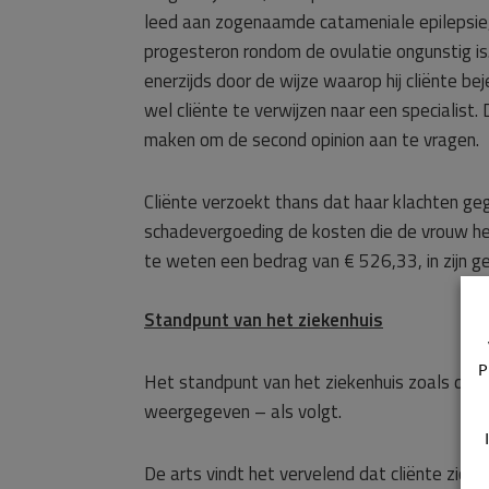
leed aan zogenaamde catameniale epilepsie,
progesteron rondom de ovulatie ongunstig is.
enerzijds door de wijze waarop hij cliënte b
wel cliënte te verwijzen naar een specialist.
maken om de second opinion aan te vragen.
Cliënte verzoekt thans dat haar klachten geg
schadevergoeding de kosten die de vrouw h
te weten een bedrag van € 526,33, in zijn g
Standpunt van het ziekenhuis
P
Het standpunt van het ziekenhuis zoals dat u
weergegeven – als volgt.
De arts vindt het vervelend dat cliënte zich 