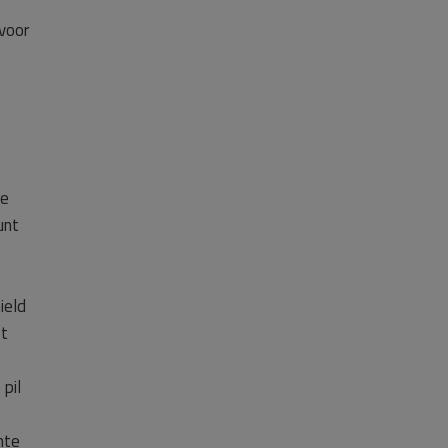
 voor
te
unt
ield
ft
pil
nte