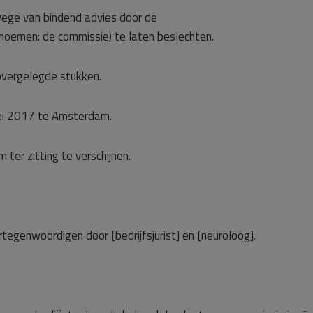
 wege van bindend advies door de
 noemen: de commissie) te laten beslechten.
vergelegde stukken.
mei 2017 te Amsterdam.
m ter zitting te verschijnen.
ertegenwoordigen door [bedrijfsjurist] en [neuroloog].