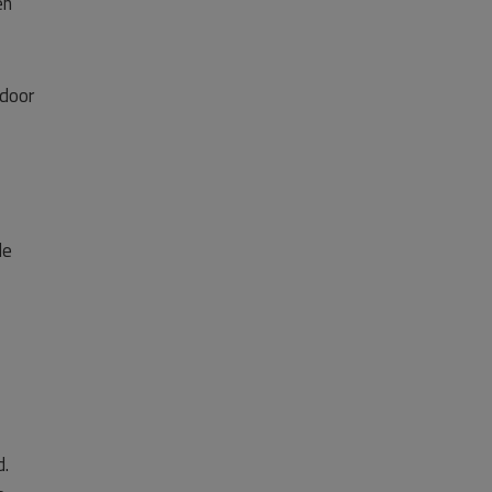
en
 door
de
d.