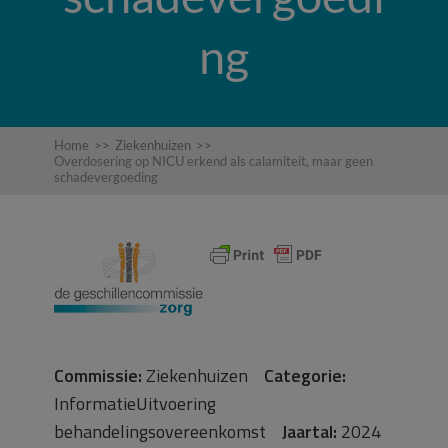
ng
Home
>>
Ziekenhuizen
>>
Overdosering op NICU erkend als calamiteit, maar geen
schadevergoeding
Commissie:
Ziekenhuizen
Categorie:
InformatieUitvoering
behandelingsovereenkomst
Jaartal:
2024