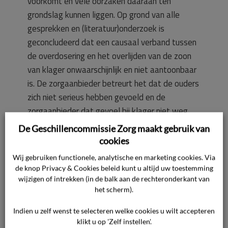
voorkomt en vele oorzaken daaraan ten
grondslag kunnen liggen. Op grond van alle
gesprekken en (literatuur)onderzoek is
geconcludeerd dat een causaal verband tussen
de overdosering en het overlijden van de zoon
van klager onwaarschijnlijk en niet aantoonbaar
is. De zorgaanbieder betreurt het dat de ouders
zich niet serieus hebben gevoeld en de
zorgaanbieder dat gevoel bij klager niet weg
heeft kunnen nemen.
De Geschillencommissie Zorg maakt gebruik van
cookies
De zorgaanbieder heeft alle medewerking
Wij gebruiken functionele, analytische en marketing cookies. Via
verleend in het IGJ onderzoek, de interne
de knop Privacy & Cookies beleid kunt u altijd uw toestemming
wijzigen of intrekken (in de balk aan de rechteronderkant van
klachtenprocedure en de eerdere procedure bij
het scherm).
de commissie en heeft getracht met klager tot
een minnelijke regeling te komen. De
Indien u zelf wenst te selecteren welke cookies u wilt accepteren
zorgaanbieder heeft veelvuldig
klikt u op 'Zelf instellen'.