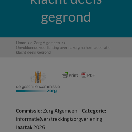
gegrond
Home
>>
Zorg Algemeen
>>
Onvoldoende voorlichting over nazorg na herniaoperatie;
klacht deels gegrond
Commissie:
Zorg Algemeen
Categorie:
informatie(verstrekking)zorgverlening
Jaartal:
2026