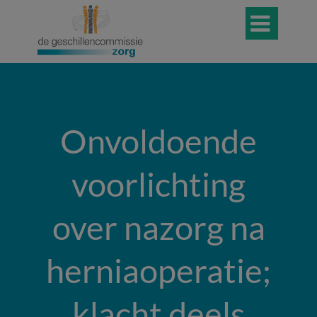

Onvoldoende
voorlichting
over nazorg na
herniaoperatie;
klacht deels