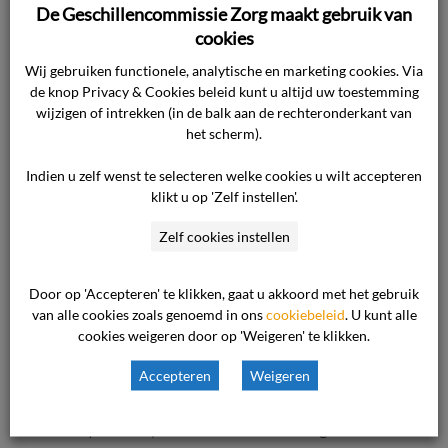
De Geschillencommissie Zorg maakt gebruik van
intaker,
cookies
• en een basispsycholoog.
Wij gebruiken functionele, analytische en marketing cookies. Via
de knop Privacy & Cookies beleid kunt u altijd uw toestemming
Alle drie aanwezige behandelaren hebben zich
wijzigen of intrekken (in de balk aan de rechteronderkant van
bij aanvang van het gesprek aan de cliënt
het scherm).
voorgesteld en toegelicht welke functie zij
Indien u zelf wenst te selecteren welke cookies u wilt accepteren
vervulden. Deze samenstelling was passend bij
klikt u op 'Zelf instellen'.
de klachten waarmee de cliënt zich had
aangemeld en de drie zorgverleners hadden
Zelf cookies instellen
allemaal bij een eventueel vervolgtraject bij de
cliënt betrokken kunnen zijn.
Door op 'Accepteren' te klikken, gaat u akkoord met het gebruik
van alle cookies zoals genoemd in ons
cookiebeleid
. U kunt alle
cookies weigeren door op 'Weigeren' te klikken.
Tijdens het gesprek heeft de cliënt aangegeven
dat haar klachten in remissie waren.
Accepteren
Weigeren
Tegelijkertijd heeft zij uitvoerig gesproken over
haar persoonlijke situatie, haar achtergrond en