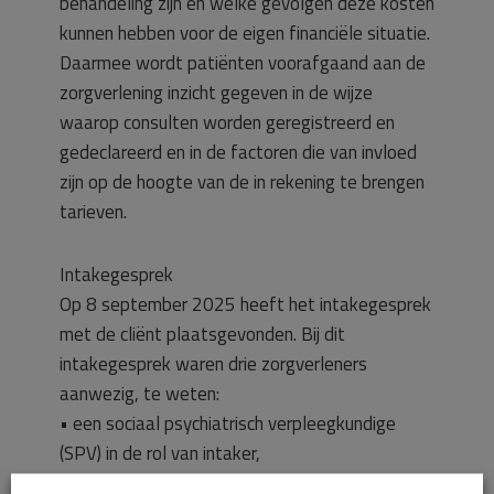
behandeling zijn en welke gevolgen deze kosten
kunnen hebben voor de eigen financiële situatie.
Daarmee wordt patiënten voorafgaand aan de
zorgverlening inzicht gegeven in de wijze
waarop consulten worden geregistreerd en
gedeclareerd en in de factoren die van invloed
zijn op de hoogte van de in rekening te brengen
tarieven.
Intakegesprek
Op 8 september 2025 heeft het intakegesprek
met de cliënt plaatsgevonden. Bij dit
intakegesprek waren drie zorgverleners
aanwezig, te weten:
• een sociaal psychiatrisch verpleegkundige
(SPV) in de rol van intaker,
• een SPV in opleiding, onder supervisie van de