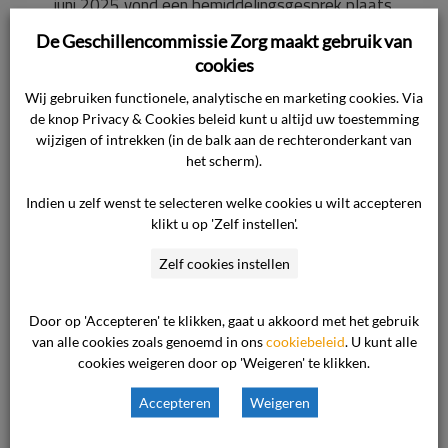
juni 2025 vond een bemiddelingsgesprek plaats
waarna werd afgesproken dat de cliënte nog
De Geschillencommissie Zorg maakt gebruik van
aanvullende vragen zou stellen. Die vragen zijn
cookies
op 21 augustus 2025 door de zorgaanbieder
Wij gebruiken functionele, analytische en marketing cookies. Via
beantwoord waarna er op 18 september 2025
de knop Privacy & Cookies beleid kunt u altijd uw toestemming
en 2 oktober 2025 nog contact is geweest
wijzigen of intrekken (in de balk aan de rechteronderkant van
het scherm).
tussen de cliënte en de klachtenfunctionaris.
Tot verbazing van de zorgaanbieder heeft de
Indien u zelf wenst te selecteren welke cookies u wilt accepteren
cliënte gedurende het bemiddelingstraject op 5
klikt u op 'Zelf instellen'.
juli 2025 een klacht ingediend bij de
Zelf cookies instellen
Geschillencommissie. De cliënte had conform de
interne klachtenregeling de klachtenprocedure
Door op 'Accepteren' te klikken, gaat u akkoord met het gebruik
dienen af te ronden en een oordeel dienen te
van alle cookies zoals genoemd in ons
cookiebeleid
. U kunt alle
vragen aan de Raad van Bestuur.
cookies weigeren door op 'Weigeren' te klikken.
Accepteren
Weigeren
Inhoudelijk
De zorgaanbieder betwist niet dat er