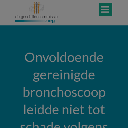

Onvoldoende
gereinigde
bronchoscoop
leidde niet tot
schade volgens