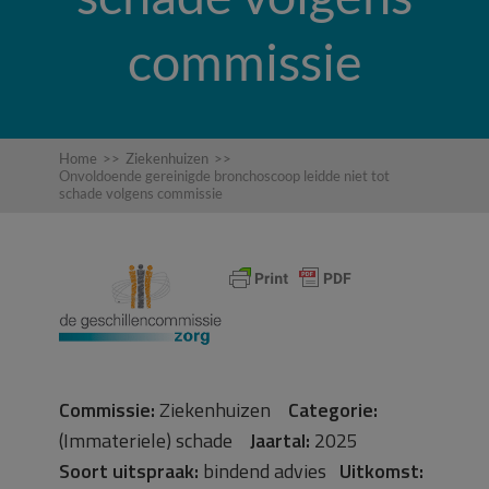
commissie
Home
>>
Ziekenhuizen
>>
Onvoldoende gereinigde bronchoscoop leidde niet tot
schade volgens commissie
Commissie:
Ziekenhuizen
Categorie:
(Immateriele) schade
Jaartal:
2025
Soort uitspraak:
bindend advies
Uitkomst: