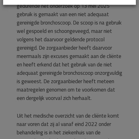
gedurende het onderzoek op 13 mei 2025
gebruik is gemaakt van een niet adequaat
gereinigde bronchoscoop. De scoop is na gebruik
wel gespoeld en schoongeveegd, maar niet
volgens het daarvoor geldende protocol
gereinigd. De zorgaanbieder heeft daarvoor
meermaals zijn excuses gemaakt aan de cliënte
en heeft erkend dat het gebruik van de niet
adequaat gereinigde bronchoscoop onzorgvuldig
is geweest. De zorgaanbieder heeft meteen
maatregelen genomen om te voorkomen dat
een dergelijk voorval zich herhaalt.
Uit het medische overzicht van de cliënte komt
naar voren dat zij al vanaf eind 2022 onder
behandeling is in het ziekenhuis van de