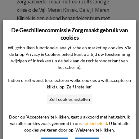
zorgaanbieder maar met een zelfstandige
kliniek: de Vijf Meren Kliniek. De Vijf Meren
Kliniek is een erkend behandelcentrum met
diverse locaties. De Vijf Meren Kliniek heeft een
De Geschillencommissie Zorg maakt gebruik van
eigen logo, ook draagt personeel van de Vijf
cookies
Meren Kliniek eigen bedrijfskleding en is sprake
Wij gebruiken functionele, analytische en marketing cookies. Via
van een eigen cliëntenraad. De Vijf Meren
de knop Privacy & Cookies beleid kunt u altijd uw toestemming
Kliniek benadrukt op haar website dat in het
wijzigen of intrekken (in de balk aan de rechteronderkant van
het scherm).
geval van een geschil, dat geschil aanhangig kan
worden gemaakt bij de geschillencommissie van
Indien u zelf wenst te selecteren welke cookies u wilt accepteren
brancheorganisatie ZKN.
klikt u op 'Zelf instellen'.
Zelf cookies instellen
Indien en voor zover de commissie zou oordelen
dat wél sprake is van een
Door op 'Accepteren' te klikken, gaat u akkoord met het gebruik
behandelingsovereenkomst tussen de cliënt en
van alle cookies zoals genoemd in ons
cookiebeleid
. U kunt alle
de zorgaanbieder, voert de zorgaanbieder aan
cookies weigeren door op 'Weigeren' te klikken.
dat de cliënt zijn geschil ruimschoots te laat