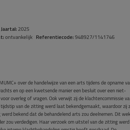
-
Jaartal:
2025
t:
ontvankelijk
Referentiecode:
948927/1141746
t MUMC+ over de handelwijze van een arts tijdens de opname v
rwachts en op een kwetsende manier een besluit over een niet-
voor overleg of vragen. Ook verwijt zij de klachtencommissie v
tijdstip van de zitting werd laat bekendgemaakt, waardoor zij 
ting werd bekend dat de behandelend arts zou deelnemen. Dit we
der zou verdedigen. Haar verzoek om uitstel van de zitting werd
jke interne klachtbehandeling ernstig heeft geschaad. De