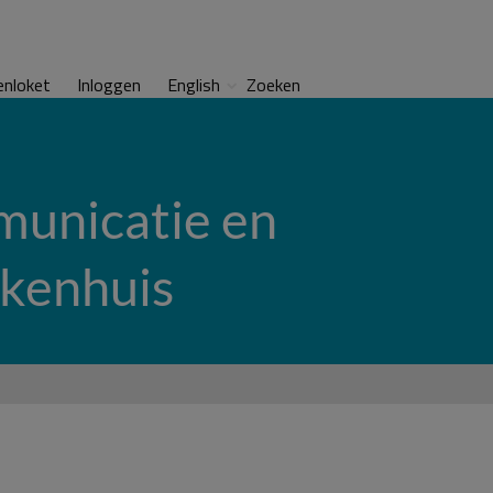
enloket
Inloggen
English
Zoeken
municatie en
ekenhuis