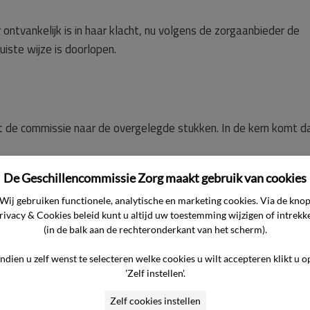
ontvankelijk is in haar klacht, nu volgens de zorgaanbieder de
uiste wijze is doorlopen.
t de commissie naar de overgelegde stukken. In de kern komt d
De Geschillencommissie Zorg maakt gebruik van cookies
e arts tijdens de opname van de cliënt, haar echtgenoot.
Wij gebruiken functionele, analytische en marketing cookies. Via de kno
rivacy & Cookies beleid kunt u altijd uw toestemming wijzigen of intrekk
lde op een zakelijke en kwetsende manier mee dat zij een besl
(in de balk aan de rechteronderkant van het scherm).
. Er was geen ruimte voor overleg, het stellen van vragen of
Indien u zelf wenst te selecteren welke cookies u wilt accepteren klikt u o
s niet eerder ontmoet en zij was ook niet de hoofdbehandelaar 
'Zelf instellen'.
Zelf cookies instellen