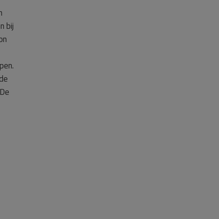
n
 bij
on
pen.
nde
 De