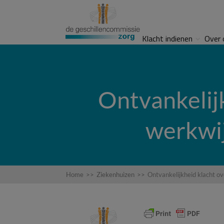
Klacht indienen
Over 
Ontvankelij
werkwij
Home
>>
Ziekenhuizen
>>
Ontvankelijkheid klacht o