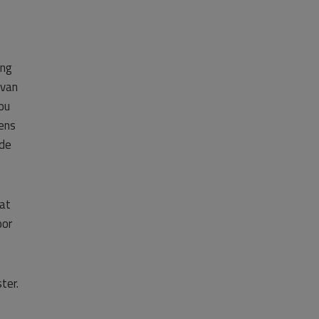
ing
 van
ou
eens
 de
aat
oor
ter.