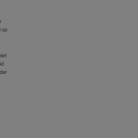
e
d op
niet
id
eder