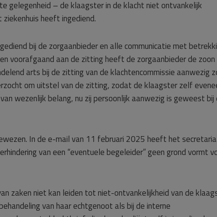
te gelegenheid – de klaagster in de klacht niet ontvankelijk
het ziekenhuis heeft ingediend.
ngediend bij de zorgaanbieder en alle communicatie met betrekk
agen voorafgaand aan de zitting heeft de zorgaanbieder de zoon
elend arts bij de zitting van de klachtencommissie aanwezig z
erzocht om uitstel van de zitting, zodat de klaagster zelf even
van wezenlijk belang, nu zij persoonlijk aanwezig is geweest bij
ewezen. In de e-mail van 11 februari 2025 heeft het secretari
rhindering van een “eventuele begeleider” geen grond vormt v
n zaken niet kan leiden tot niet-ontvankelijkheid van de klaags
behandeling van haar echtgenoot als bij de interne