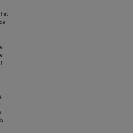
g
 het
rde
ie
oe
21
g
u
e
ls