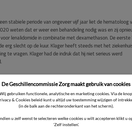
 een stabiele periode van ongeveer vijf jaar liet de hematoloog 
2020 weten dat er weer een behandeling nodig was en zij opni
voor lenalidomide in combinatie met dexamethason. De eerste 
e erg slecht op de kuur. Klager heeft steeds met het ziekenhui
ng te vragen. Klager had de indruk dat hij niet serieus werd
.
teeds slechter. Op 17 november 2020 heeft klager uiteindelijk 
De Geschillencommissie Zorg maakt gebruik van cookies
t ziekenhuis kon worden gezien. Haar toestand bleek toen zeer
 van de progressie van de ziekte maar van de bijwerkingen van de
Wij gebruiken functionele, analytische en marketing cookies. Via de kno
rivacy & Cookies beleid kunt u altijd uw toestemming wijzigen of intrekk
verfalen geleid waardoor de cliënte op
(in de balk aan de rechteronderkant van het scherm).
Indien u zelf wenst te selecteren welke cookies u wilt accepteren klikt u o
'Zelf instellen'.
r de gevolgen van de toediening van de medicatie niet beter h