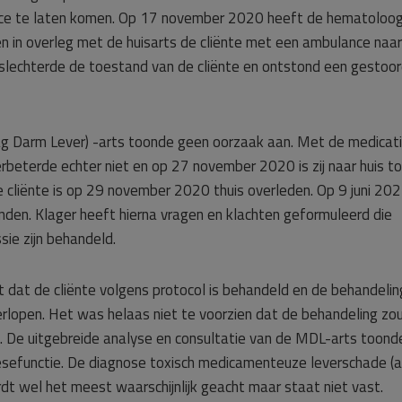
e te laten komen. Op 17 november 2020 heeft de hematoloo
 in overleg met de huisarts de cliënte met een ambulance naar
rslechterde de toestand van de cliënte en ontstond een gestoo
g Darm Lever) -arts toonde geen oorzaak aan. Met de medicat
rbeterde echter niet en op 27 november 2020 is zij naar huis t
e cliënte is op 29 november 2020 thuis overleden. Op 9 juni 20
den. Klager heeft hierna vragen en klachten geformuleerd die
ie zijn behandeld.
t dat de cliënte volgens protocol is behandeld en de behandelin
verlopen. Het was helaas niet te voorzien dat de behandeling zo
n. De uitgebreide analyse en consultatie van de MDL-arts toond
sefunctie. De diagnose toxisch medicamenteuze leverschade (a
dt wel het meest waarschijnlijk geacht maar staat niet vast.