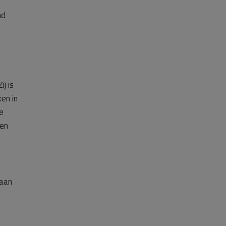
nd
j is
en in
e
zen
 aan