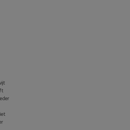
ijt
ft
ieder
iet
er