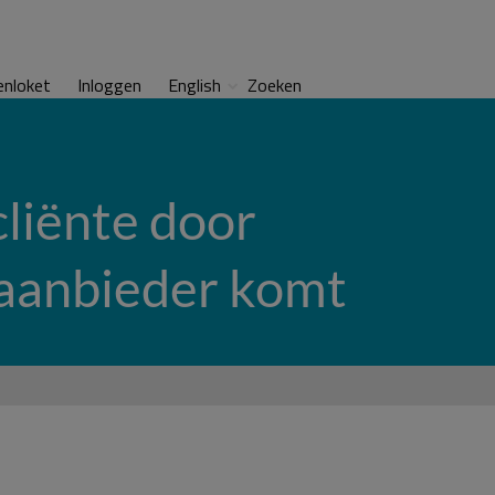
enloket
Inloggen
English
Zoeken
cliënte door
gaanbieder komt