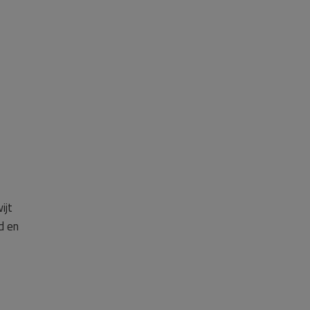
ijt
d en