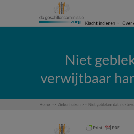
Klacht indienen
Over 
Niet geblek
verwijtbaar ha
Home
>>
Ziekenhuizen
>>
Niet gebleken dat ziekteve