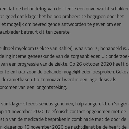
ken dat de behandeling van de cliënte een onverwacht schokke
pt goed dat klager het beloop probeert te begrijpen door het
 niet mogelijk om bevredigende antwoorden te geven om een
aanbieder betreurt dit ten zeerste.
ltipel myeloom (ziekte van Kahler), waarvoor zij behandeld is. Zi
fdeling interne geneeskunde van de zorgaanbieder. Uit onderzoek
 van een progressie van de ziekte. Op 26 oktober 2020 heeft d
iënte en haar zoon de behandelmogelijkheden besproken. Geko
 dexamethason. Co-trimoxazol werd in een lage dosis als
orkomen van een longontsteking.
van klager steeds serieus genomen, hulp aangereikt en ‘vinger
 op 11 november 2020 telefonisch contact opgenomen met de
jdstip van de medicatie besproken in combinatie met de door de
en klager op 15 november 2020 de nachtdienst belde heeft de