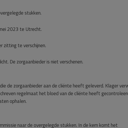
vergelegde stukken.
mei 2023 te Utrecht.
r zitting te verschijnen.
licht. De zorgaanbieder is niet verschenen.
 die de zorgaanbieder aan de cliënte heeft geleverd. Klager verw
schreven regelmaat het bloed van de cliënte heeft gecontroleer
laten ophalen.
ommissie naar de overgelegde stukken. In de kern komt het