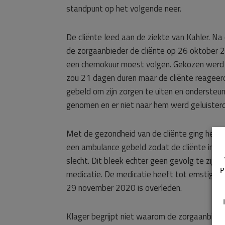
standpunt op het volgende neer.
De cliënte leed aan de ziekte van Kahler. Na
de zorgaanbieder de cliënte op 26 oktober 
een chemokuur moest volgen. Gekozen werd 
zou 21 dagen duren maar de cliënte reageerd
gebeld om zijn zorgen te uiten en ondersteuni
genomen en er niet naar hem werd geluisterd
Met de gezondheid van de cliënte ging het s
een ambulance gebeld zodat de cliënte in he
slecht. Dit bleek echter geen gevolg te zijn
P
medicatie. De medicatie heeft tot ernstig le
29 november 2020 is overleden.
Klager begrijpt niet waarom de zorgaanbiede