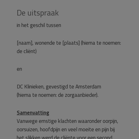
De uitspraak
in het geschil tussen
[naam], wonende te [plaats] (hierna te noemen:
de cliënt)
en
DC Klinieken, gevestigd te Amsterdam
(hierna te noemen: de zorgaanbieder).
Samenvatting
Vanwege ernstige klachten waaronder oorpijn,
oorsuizen, hoofdpijn en veel moeite en pijn bij
het slikken werd de cliënte voor een second