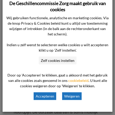
Het verloop van het ziektebeeld had dan heel
De Geschillencommissie Zorg maakt gebruik van
anders en minder pijnlijk kunnen verlopen. Klager
cookies
houdt de zorgaanbieder verantwoordelijk voor
Wij gebruiken functionele, analytische en marketing cookies. Via
de lijdensweg van zijn echtgenote. Klager
de knop Privacy & Cookies beleid kunt u altijd uw toestemming
verlangt een vergoeding voor de schade die hij
wijzigen of intrekken (in de balk aan de rechteronderkant van
en zijn echtgenote door het medisch
het scherm).
onzorgvuldig handelen van de zorgaanbieder
Indien u zelf wenst te selecteren welke cookies u wilt accepteren
hebben geleden. Die schade bestaat naast de
klikt u op 'Zelf instellen'.
pijn en het lijden van zowel de cliënte als klager
Zelf cookies instellen
als haar echtgenoot uit de intensieve palliatieve
verzorgstaak die klager aan de cliënte heeft
Door op 'Accepteren' te klikken, gaat u akkoord met het gebruik
moeten leveren.
van alle cookies zoals genoemd in ons
cookiebeleid
. U kunt alle
cookies weigeren door op 'Weigeren' te klikken.
Standpunt zorgaanbieder
Accepteren
Weigeren
De afdeling neurologie van de zorgaanbieder
houdt zich met name bezig met patiënten met
hoofdpijn. De oorzaak daarvan is soms moeilijk