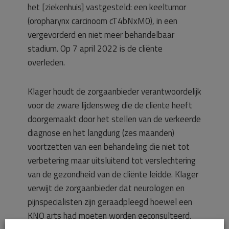
het [ziekenhuis] vastgesteld: een keeltumor
(oropharynx carcinoom cT4bNxM0), in een
vergevorderd en niet meer behandelbaar
stadium. Op 7 april 2022 is de cliënte
overleden.
Klager houdt de zorgaanbieder verantwoordelijk
voor de zware lijdensweg die de cliënte heeft
doorgemaakt door het stellen van de verkeerde
diagnose en het langdurig (zes maanden)
voortzetten van een behandeling die niet tot
verbetering maar uitsluitend tot verslechtering
van de gezondheid van de cliënte leidde. Klager
verwijt de zorgaanbieder dat neurologen en
pijnspecialisten zijn geraadpleegd hoewel een
KNO arts had moeten worden geconsulteerd.