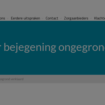
ons
Eerdere uitspraken
Contact
Zorgaanbieders
Klacht
r bejegening ongegron
gegrond verklaard