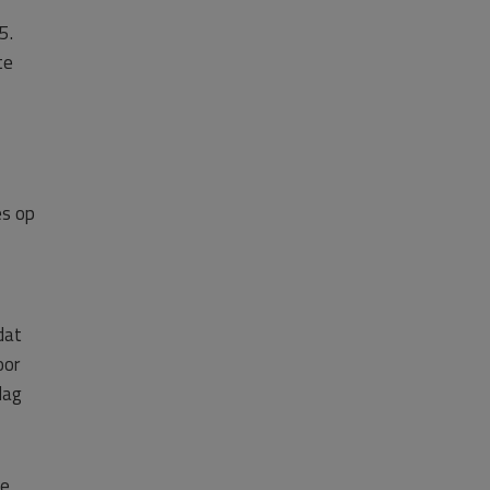
5.
te
es op
dat
oor
lag
de