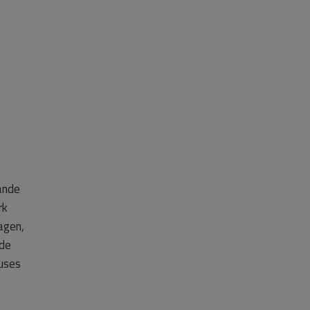
ande
rk
ragen,
 de
cuses
n