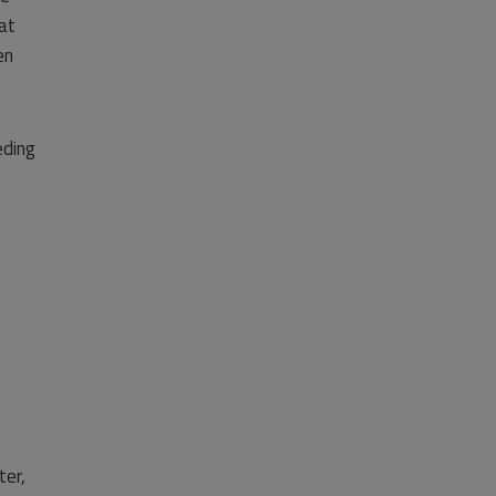
dat
en
eding
ter,