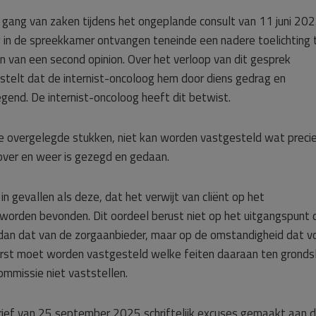
e gang van zaken tijdens het ongeplande consult van 11 juni 202
ag in de spreekkamer ontvangen teneinde een nadere toelichting 
 van een second opinion. Over het verloop van dit gesprek
nt stelt dat de internist-oncoloog hem door diens gedrag en
gend. De internist-oncoloog heeft dit betwist.
de overgelegde stukken, niet kan worden vastgesteld wat preci
ver en weer is gezegd en gedaan.
in gevallen als deze, dat het verwijt van cliënt op het
worden bevonden. Dit oordeel berust niet op het uitgangspunt 
 dan dat van de zorgaanbieder, maar op de omstandigheid dat v
eerst moet worden vastgesteld welke feiten daaraan ten gronds
mmissie niet vaststellen.
brief van 25 september 2025 schriftelijk excuses gemaakt aan 