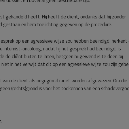
 dossier, en bovenal geen beschikbare tijd.
ist gehandeld heeft. Hij heeft de cliënt, ondanks dat hij zonder
d gestaan en hem toelichting gegeven op de procedure.
 gesprek op een agressieve wijze zou hebben beëindigd, herkent
de internist-oncoloog, nadat hij het gesprek had beëindigd, is
de cliënt buiten te laten, hetgeen hij gewend is te doen bij
niet in het verwijt dat dit op een agressieve wijze zou zijn gebe
ht van de cliënt als ongegrond moet worden afgewezen. Om die
 geen (rechts)grond is voor het toekennen van een schadevergoe
n.