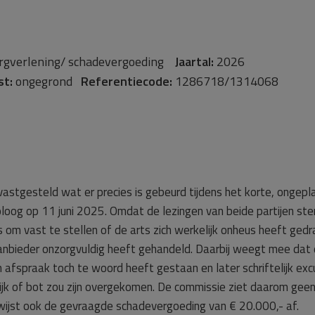
rgverlening/ schadevergoeding
Jaartal:
2026
st:
ongegrond
Referentiecode:
1286718/1314068
astgesteld wat er precies is gebeurd tijdens het korte, ongepl
oloog op 11 juni 2025. Omdat de lezingen van beide partijen ste
is om vast te stellen of de arts zich werkelijk onheus heeft ged
anbieder onzorgvuldig heeft gehandeld. Daarbij weegt mee dat
 afspraak toch te woord heeft gestaan en later schriftelijk ex
ijk of bot zou zijn overgekomen. De commissie ziet daarom gee
wijst ook de gevraagde schadevergoeding van € 20.000,- af.