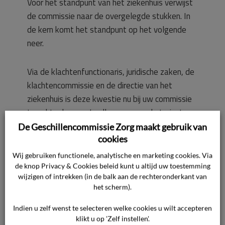
Voor het standpunt van het ziekenhuis verwijst
de commissie naar de overgelegde stukken. In
de kern komt het standpunt op het volgende
neer.
Via de klachtenfunctionaris, juridische zaken, de
klachtencommissie en de directie van het
ziekenhuis is deze kwestie nu bij uw commissie
terechtgekomen. In alle voornoemde trajecten
is ruim aandacht besteed aan de gang van
De Geschillencommissie Zorg maakt gebruik van
zaken en is er ook over gecommuniceerd met
cookies
cliënte. Helaas heeft dit de onvrede bij haar niet
Wij gebruiken functionele, analytische en marketing cookies. Via
kunnen wegnemen. Het is inderdaad juist dat de
de knop Privacy & Cookies beleid kunt u altijd uw toestemming
wijzigen of intrekken (in de balk aan de rechteronderkant van
behandeling van de klacht langer heeft geduurd
het scherm).
dan gebruikelijk. Overigens is er wel contact
geweest tussen de secretaris van de
Indien u zelf wenst te selecteren welke cookies u wilt accepteren
klikt u op 'Zelf instellen'.
klachtencommissie en cliënte over de