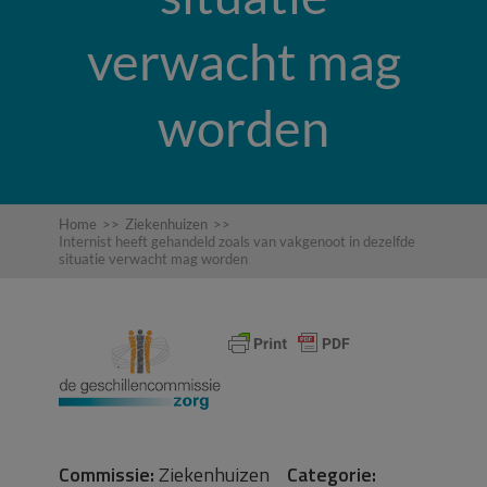
verwacht mag
worden
Home
>>
Ziekenhuizen
>>
Internist heeft gehandeld zoals van vakgenoot in dezelfde
situatie verwacht mag worden
Commissie:
Ziekenhuizen
Categorie: