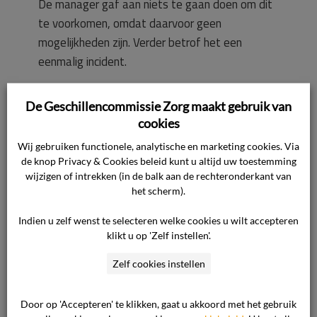
De manager gaf aan niets te gaan doen om dit
te voorkomen, omdat daarvoor geen
mogelijkheden zijn. Verder betrof het een
eenmalig incident.
Zowel de betreffende medewerker als de
De Geschillencommissie Zorg maakt gebruik van
manager hebben geen excuses aangeboden.
cookies
Wij gebruiken functionele, analytische en marketing cookies. Via
Standpunt van de zorgaanbieder
de knop Privacy & Cookies beleid kunt u altijd uw toestemming
wijzigen of intrekken (in de balk aan de rechteronderkant van
het scherm).
Voor het standpunt van de zorgaanbieder
verwijst de commissie naar de overgelegde
Indien u zelf wenst te selecteren welke cookies u wilt accepteren
klikt u op 'Zelf instellen'.
stukken. In de kern komt het standpunt op het
volgende neer.
Zelf cookies instellen
De betreffende afdeling [naam afdeling] van
Door op 'Accepteren' te klikken, gaat u akkoord met het gebruik