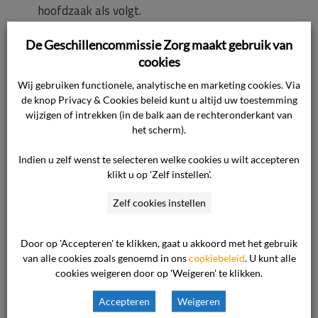
hoofdzaak als volgt.
De Geschillencommissie Zorg maakt gebruik van
Tussen de behandeling en het melden van de
cookies
klacht zit vier weken. Vier dagen na de
Wij gebruiken functionele, analytische en marketing cookies. Via
behandeling is de consument in de zaak
de knop Privacy & Cookies beleid kunt u altijd uw toestemming
geweest. Toen was niets van een verbranding
wijzigen of intrekken (in de balk aan de rechteronderkant van
zichtbaar. Men mag aannemen dat de
het scherm).
consument weet hoe zij zich moet beschermen
Indien u zelf wenst te selecteren welke cookies u wilt accepteren
tegen de zon.
klikt u op 'Zelf instellen'.
Zelf cookies instellen
Deskundigenrapport
Door op 'Accepteren' te klikken, gaat u akkoord met het gebruik
De door de commissie ingeschakelde
van alle cookies zoals genoemd in ons
cookiebeleid
. U kunt alle
deskundige heeft blijkens zijn rapport,
cookies weigeren door op 'Weigeren' te klikken.
voorzover thans van belang, het volgende
Accepteren
Weigeren
vastgesteld.