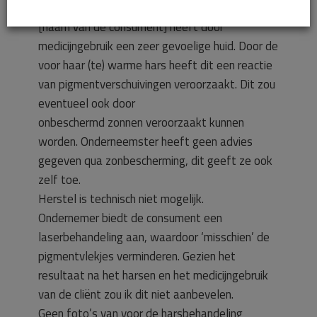
[naam van de consument] heeft door
medicijngebruik een zeer gevoelige huid. Door de
voor haar (te) warme hars heeft dit een reactie
van pigmentverschuivingen veroorzaakt. Dit zou
eventueel ook door
onbeschermd zonnen veroorzaakt kunnen
worden. Onderneemster heeft geen advies
gegeven qua zonbescherming, dit geeft ze ook
zelf toe.
Herstel is technisch niet mogelijk.
Ondernemer biedt de consument een
laserbehandeling aan, waardoor ‘misschien’ de
pigmentvlekjes verminderen. Gezien het
resultaat na het harsen en het medicijngebruik
van de cliënt zou ik dit niet aanbevelen.
Geen foto’s van voor de harsbehandeling