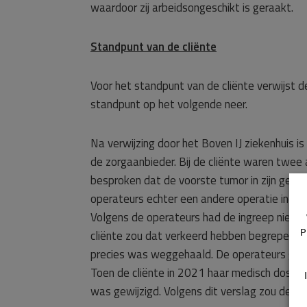
waardoor zij arbeidsongeschikt is geraakt.
Standpunt van de cliënte
Voor het standpunt van de cliënte verwijst 
standpunt op het volgende neer.
Na verwijzing door het Boven IJ ziekenhuis i
de zorgaanbieder. Bij de cliënte waren twe
besproken dat de voorste tumor in zijn gehe
operateurs echter een andere operatie indi
Volgens de operateurs had de ingreep niet te
P
cliënte zou dat verkeerd hebben begrepen. N
precies was weggehaald. De operateurs gaven
Toen de cliënte in 2021 haar medisch dossier
was gewijzigd. Volgens dit verslag zou de voo