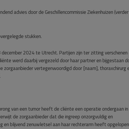
 bindend advies door de Geschillencommissie Ziekenhuizen (verder
vergelegde stukken.
ecember 2024 te Utrecht. Partijen zijn ter zitting verschenen
iënte werd daarbij vergezeld door haar partner en bijgestaan d
de zorgaanbieder vertegenwoordigd door [naam], thoraxchirurg 
.
ong van een tumor heeft de cliënte een operatie ondergaan in
verwijt de zorgaanbieder dat die ingreep onzorgvuldig en
tig en blijvend zenuwletsel aan haar rechterarm heeft opgelopen