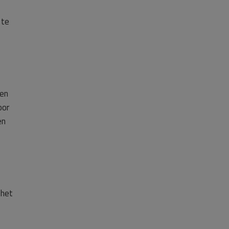
 te
 en
oor
en
 het