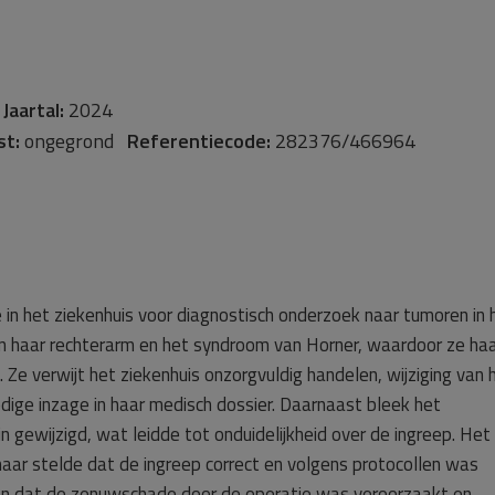
-
Jaartal:
2024
st:
ongegrond
Referentiecode:
282376/466964
in het ziekenhuis voor diagnostisch onderzoek naar tumoren in 
in haar rechterarm en het syndroom van Horner, waardoor ze ha
 Ze verwijt het ziekenhuis onzorgvuldig handelen, wijziging van 
ige inzage in haar medisch dossier. Daarnaast bleek het
jn gewijzigd, wat leidde tot onduidelijkheid over de ingreep. Het
maar stelde dat de ingreep correct en volgens protocollen was
len dat de zenuwschade door de operatie was veroorzaakt en