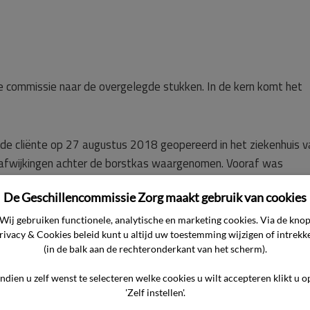
de commissie naar de overgelegde stukken. In de kern komt het
s de cliënte op 27 augustus 2018 geopereerd in het ziekenhuis v
e afwijkingen achter de borstkas waargenomen. Vooraf was
el moest worden verwijderd. Tijdens de operatie hebben de
De Geschillencommissie Zorg maakt gebruik van cookies
catie opgeschreven die afweek van hetgeen vooraf was besprok
n doel om één of beide afwijkingen in zijn geheel te verwijderen
Wij gebruiken functionele, analytische en marketing cookies. Via de kno
rivacy & Cookies beleid kunt u altijd uw toestemming wijzigen of intrekk
a de operatie was er veel onduidelijkheid over de vraag wat er
(in de balk aan de rechteronderkant van het scherm).
 daarover tegenstrijdige verklaringen.
 opvroeg bleek dat het operatieverslag ruim drie jaar na de ope
Indien u zelf wenst te selecteren welke cookies u wilt accepteren klikt u o
rste tumor zijn verwijderd.
'Zelf instellen'.