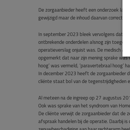
De zorgaanbieder heeft een onderzoek laten
gewijzigd maar de inhoud daarvan correct wa
In september 2023 bleek vervolgens dat het
ontbrekende onderdelen alsnog zijn toegestu
operatieverslag onjuist was. De medisch adv
opgemerkt dat naar zijn mening sprake was v
hoog’ was vermeld, ‘paravertebraal hoog’ 
In december 2023 heeft de zorgaanbieder de 
cliënte staat bol van de tegenstrijdigheden e
Al meteen na de ingreep op 27 augustus 2018
Ook was sprake van het syndroom van Horner
De cliënte verwijt de zorgaanbieder dat de 
afspraak handelen bij de operatie. Daarbij i
zenuwbeschadiging aan haar rechterarm heeft