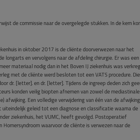
rwijst de commissie naar de overgelegde stukken. In de kern k
kenhuis in oktober 2017 is de cliënte doorverwezen naar het
de longarts en vervolgens naar de afdeling chirurgie. Er was een
meer materiaal nodig dan in het Boven IJ ziekenhuis was verkre
rleg met de cliënte werd besloten tot een VATS procedure. Die
r dr. [letter]. en dr. [letter]. Tijdens de ingreep deden zich ge
eurs konden veilig biopten afnemen van zowel de mediastinale
e) afwijking. Een volledige verwijdering van één van de afwijkin
uiteindelijk geleid tot een diagnose en classificatie waarna de
 ander ziekenhuis, het VUMC, heeft gevolgd. Postoperatief
n Hornersyndroom waarvoor de cliënte is verwezen naar de