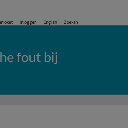
enloket
Inloggen
English
Zoeken
e fout bij