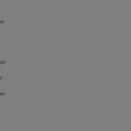
omt
gen
en
gen