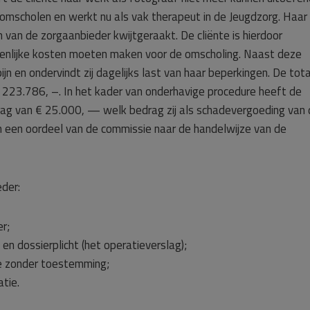
omscholen en werkt nu als vak therapeut in de Jeugdzorg. Haar
n van de zorgaanbieder kwijtgeraakt. De cliënte is hierdoor
zienlijke kosten moeten maken voor de omscholing. Naast deze
jn en ondervindt zij dagelijks last van haar beperkingen. De tot
 223.786, –. In het kader van onderhavige procedure heeft de
drag van € 25.000, — welk bedrag zij als schadevergoeding van
m een oordeel van de commissie naar de handelwijze van de
der:
r;
en dossierplicht (het operatieverslag);
ie zonder toestemming;
atie.