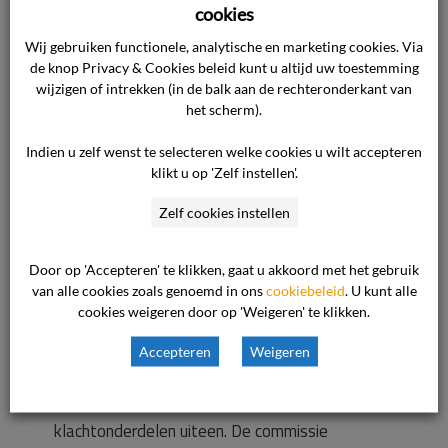
cookies
dossier, de geprinte beelden zijn vervolgens
vernietigd.
Wij gebruiken functionele, analytische en marketing cookies. Via
de knop Privacy & Cookies beleid kunt u altijd uw toestemming
wijzigen of intrekken (in de balk aan de rechteronderkant van
Schadevergoeding
het scherm).
Volgens de zorgaanbieder dient de vordering
tot schadevergoeding te worden afgewezen,
Indien u zelf wenst te selecteren welke cookies u wilt accepteren
klikt u op 'Zelf instellen'.
vanwege het ontbreken van het causale
verband tussen de beweerdelijke fout en de
Zelf cookies instellen
schade. Daarbij komt dat ook de gestelde
schade door de cliënt niet is onderbouwd en
Door op 'Accepteren' te klikken, gaat u akkoord met het gebruik
door de zorgaanbieder wordt betwist.
van alle cookies zoals genoemd in ons
cookiebeleid
. U kunt alle
cookies weigeren door op 'Weigeren' te klikken.
Beoordeling van het geschil
Accepteren
Weigeren
De klacht van de cliënt valt in drie
klachtonderdelen uiteen. De commissie