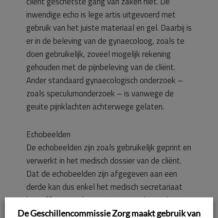
cliënt geschetste gang van zaken niet. De
inwendige echo is lege artis uitgevoerd met
gebruik van het juiste materiaal en gel. Daarbij is
er in de beleving van de gynaecoloog, zoals te
doen gebruikelijk, zoveel mogelijk rekening
gehouden met de pijnbeleving van de cliënt.
Ander standaard gynaecologisch onderzoek –
zoals speculumonderzoek – is vanwege de
geuite pijnklachten achterwege gelaten.
Echobeelden
De echobeelden zijn zoals gebruikelijk geprint en
verwerkt in het medisch dossier van de cliënt.
Dat de echobeelden zijn afgegeven aan een
derde kan dus enkel het medisch secretariaat
betreffen voor de correcte verwerking in het
dossier. De echobeelden zijn gescand in het
De Geschillencommissie Zorg maakt gebruik van