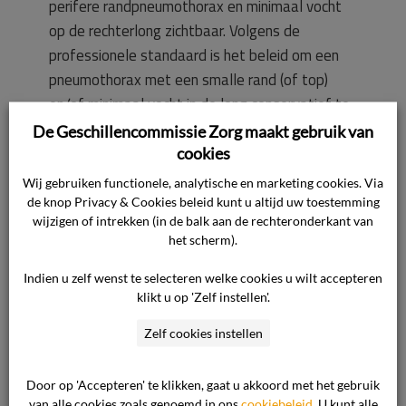
perifere randpneumothorax en minimaal vocht
op de rechterlong zichtbaar. Volgens de
professionele standaard is het beleid om een
pneumothorax met een smalle rand (of top)
en/of minimaal vocht in de long conservatief te
behandelen, met een paar dagen rust en door
De Geschillencommissie Zorg maakt gebruik van
regelmatig röntgenfoto’s te maken. De dagen
cookies
erna zijn er regelmatig extra röntgenfoto’s
Wij gebruiken functionele, analytische en marketing cookies. Via
gemaakt en op 18 februari 2024 is de cliënt
de knop Privacy & Cookies beleid kunt u altijd uw toestemming
wijzigen of intrekken (in de balk aan de rechteronderkant van
ontslagen.
het scherm).
Op 21 februari 2024 wordt er weer een
Indien u zelf wenst te selecteren welke cookies u wilt accepteren
klikt u op 'Zelf instellen'.
röntgenfoto gemaakt. Deze controle toont een
afname van de pneumothorax en een lichte
Zelf cookies instellen
afname van het vocht op de rechterlong. Aan de
linkerkant wordt resorptie van de vloeistof
Door op 'Accepteren' te klikken, gaat u akkoord met het gebruik
waargenomen. In het medisch dossier staat dat
van alle cookies zoals genoemd in ons
cookiebeleid
. U kunt alle