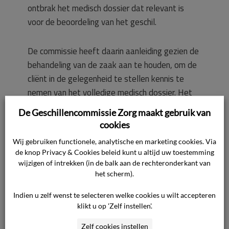
ontbrak het medisch dossier dat relevant is
voor de beoordeling van het geschil.
De commissie heeft daarin aanleiding gezien de
behandeling van de zaak aan te houden, om de
cliënt in de gelegenheid te stellen kennis te
nemen van het volledige medisch dossier. Het
desbetreffende dossier is vervolgens alsnog
De Geschillencommissie Zorg maakt gebruik van
aan de cliënt verstrekt. Hierna heeft op 7 april
cookies
2026 een voortgezette mondelinge
Wij gebruiken functionele, analytische en marketing cookies. Via
behandeling plaatsgevonden.
de knop Privacy & Cookies beleid kunt u altijd uw toestemming
wijzigen of intrekken (in de balk aan de rechteronderkant van
het scherm).
Verzoek tot aanhouding
Ter zitting van 7 april 2026 heeft de cliënt naar
Indien u zelf wenst te selecteren welke cookies u wilt accepteren
voren gebracht dat hij vermoedt dat het
klikt u op 'Zelf instellen'.
medisch dossier van de zorgaanbieder achteraf
Zelf cookies instellen