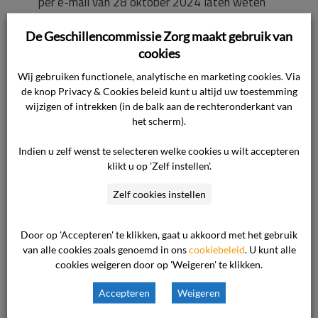
per e-mail van 28 oktober 2024 laten weten
dat de cliënt eigenlijk nog een bedrag van €
De Geschillencommissie Zorg maakt gebruik van
3.263,- moet betalen. Dat bedrag zal zij niet
cookies
innen, maar van een terugbetaling kan geen
sprake zijn zo schrijft de zorgaanbieder.
Wij gebruiken functionele, analytische en marketing cookies. Via
de knop Privacy & Cookies beleid kunt u altijd uw toestemming
wijzigen of intrekken (in de balk aan de rechteronderkant van
Wat de cliënt wil.
het scherm).
De cliënt wil een financiële tegemoetkoming
Indien u zelf wenst te selecteren welke cookies u wilt accepteren
ontvangen van de zorgaanbieder. De
klikt u op 'Zelf instellen'.
behandeling is voortijdig gestaakt. Daarom
meent de cliënt dat zij aanspraak kan maken op
Zelf cookies instellen
een terugbetaling van een deel van de kosten.
Door op 'Accepteren' te klikken, gaat u akkoord met het gebruik
van alle cookies zoals genoemd in ons
cookiebeleid
. U kunt alle
Het verweer daartegen.
cookies weigeren door op 'Weigeren' te klikken.
De zorgaanbieder heeft het verzoek om een
tegemoetkoming afgewezen. De cliënt heeft
Accepteren
Weigeren
ingestemd met de voorwaarden van de