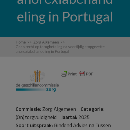
eling in Portugal
Home
>>
Zorg Algemeen
>>
Geen recht op terugbetaling na voortijdig stopgezette
anorexiabehandeling in Portugal
Commissie:
Zorg Algemeen
Categorie:
(On)zorgvuldigheid
Jaartal:
2025
Soort uitspraak:
Bindend Advies na Tussen