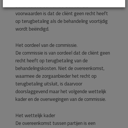
behandelovereenkomst. Een van die
voorwaarden is dat de cliënt geen recht heeft
op terugbetaling als de behandeling voortijdig
wordt beëindigd.
Het oordeel van de commissie.
De commissie is van oordeel dat de cliënt geen
recht heeft op terugbetaling van de
behandelingskosten. Niet de overeenkomst,
waarmee de zorgaanbieder het recht op
terugbetaling uitsluit, is daarvoor
doorslaggevend maar het volgende wettelijk
kader en de overwegingen van de commissie.
Het wettelijk kader
De overeenkomst tussen partijen is een