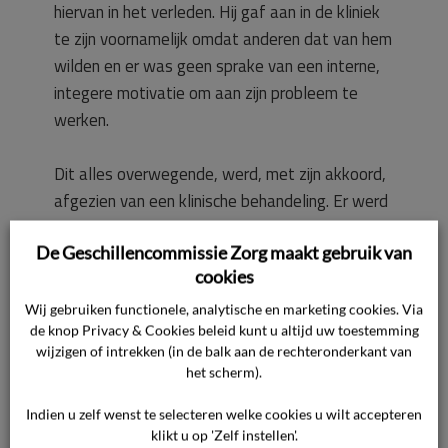
hiervan in het verleden. Hij gaf aan in de kliniek
te zijn voornamelijk omdat anderen dat van hem
wilden en er was geen sprake van een interne,
integere motivatie om aan zijn probleem te
werken.
Dit alles overwegende, werd, met zijn akkoord,
afgezien van een klinische behandeling. Er werd
hem als passend alternatief een intensief
De Geschillencommissie Zorg maakt gebruik van
ambulant traject aangeboden. Dit voorstel
cookies
sloeg hij onmiddellijk af: hij gaf aan met ontslag
te willen en hulp te gaan zoeken bij een andere
Wij gebruiken functionele, analytische en marketing cookies. Via
de knop Privacy & Cookies beleid kunt u altijd uw toestemming
organisatie in het Utrechtse. Hij verliet enige tijd
wijzigen of intrekken (in de balk aan de rechteronderkant van
later de kliniek en ontbond eenzijdig en zonder
het scherm).
verdere verklaring de
behandelingsovereenkomst.
Indien u zelf wenst te selecteren welke cookies u wilt accepteren
klikt u op 'Zelf instellen'.