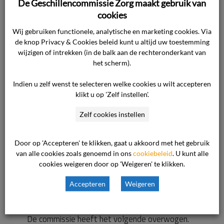
De zorgaanbieder heeft toegelicht dat haar
De Geschillencommissie Zorg maakt gebruik van
wettelijke taak zich niet beperkt tot het
cookies
verlenen van geneeskundige zorg aan militairen.
Wij gebruiken functionele, analytische en marketing cookies. Via
De arts moet steeds in staat zijn een
de knop Privacy & Cookies beleid kunt u altijd uw toestemming
wijzigen of intrekken (in de balk aan de rechteronderkant van
weloverwogen inzetbaarheidsadvies te kunnen
het scherm).
geven over de krijgsmacht als geheel. Daarom
wordt het belang van de individuele militair om
Indien u zelf wenst te selecteren welke cookies u wilt accepteren
vernietiging van medische gegevens altijd
klikt u op 'Zelf instellen'.
afgewogen tegen het defensiebelang. Zo is ook
Zelf cookies instellen
het verzoek van de cliënt beoordeeld. Naar de
mening van de zorgaanbieder weegt het
Door op 'Accepteren' te klikken, gaat u akkoord met het gebruik
defensiebelang zwaarder en is het verzoek om
van alle cookies zoals genoemd in ons
cookiebeleid
. U kunt alle
vernietiging van de gegevens terecht
cookies weigeren door op 'Weigeren' te klikken.
afgewezen.
Accepteren
Weigeren
Beoordeling van het geschil
De commissie heeft het volgende overwogen.