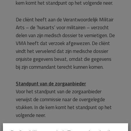
kern komt het standpunt op het volgende neer.
De cliënt heeft aan de Verantwoordelijk Militair
Arts – de ‘huisarts’ voor militairen – verzocht
delen van zijn medisch dossier te vernietigen. De
VMA heeft dat verzoek afgewezen. De cliënt
vindt het vervelend dat zijn medische dossier
onjuiste gegevens bevat, omdat die gegevens
bij zijn commandant terecht kunnen komen.
Standpunt van de zorgaanbieder
Voor het standpunt van de zorgaanbieder
verwijst de commissie naar de overgelegde
stukken. In de kern komt het standpunt op het
volgende neer.