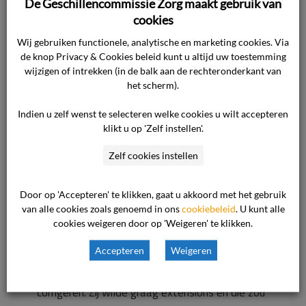
De Geschillencommissie Zorg maakt gebruik van
cookies
De consument kwam in eerste instantie voor
Wij gebruiken functionele, analytische en marketing cookies. Via
epileren en verven waarvoor een afspraak was
de knop Privacy & Cookies beleid kunt u altijd uw toestemming
gemaakt. Vervolgens wilde zij geknipt worden.
wijzigen of intrekken (in de balk aan de rechteronderkant van
het scherm).
Dat heeft in eerste instantie een collega van mij
gedaan. Zij was daar niet tevreden over, zij vond
Indien u zelf wenst te selecteren welke cookies u wilt accepteren
het te bot/recht geknipt. Ik vond het zelf ook
klikt u op 'Zelf instellen'.
iets te bot geknipt. Ik heb het knippen van die
Zelf cookies instellen
collega overgenomen om het haar in te knippen
en uit te dunnen. Dat mocht van de consument.
Door op 'Accepteren' te klikken, gaat u akkoord met het gebruik
Ineens gooide zij haar kapmantel af en wilde
van alle cookies zoals genoemd in ons
cookiebeleid
. U kunt alle
weg. Zij heeft toen betaald voor het epileren en
cookies weigeren door op 'Weigeren' te klikken.
verven, niet voor het knippen. Er is vervolgens
Accepteren
Weigeren
een afsprak met haar gemaakt om over 2
weken terug te komen zodat ik het kon
corrigeren. Zij wilde graag extensions en die zou