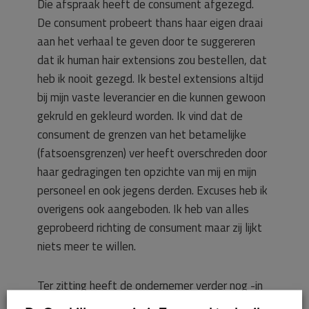
Die afspraak heeft de consument afgezegd.
De consument probeert thans haar eigen draai
aan het verhaal te geven door te suggereren
dat ik human hair extensions zou bestellen, dat
heb ik nooit gezegd. Ik bestel extensions altijd
bij mijn vaste leverancier en die kunnen gewoon
gekruld en gekleurd worden. Ik vind dat de
consument de grenzen van het betamelijke
(fatsoensgrenzen) ver heeft overschreden door
haar gedragingen ten opzichte van mij en mijn
personeel en ook jegens derden. Excuses heb ik
overigens ook aangeboden. Ik heb van alles
geprobeerd richting de consument maar zij lijkt
niets meer te willen.
Ter zitting heeft de ondernemer verder nog -in
hoofdzaak- het volgende aangevoerd.