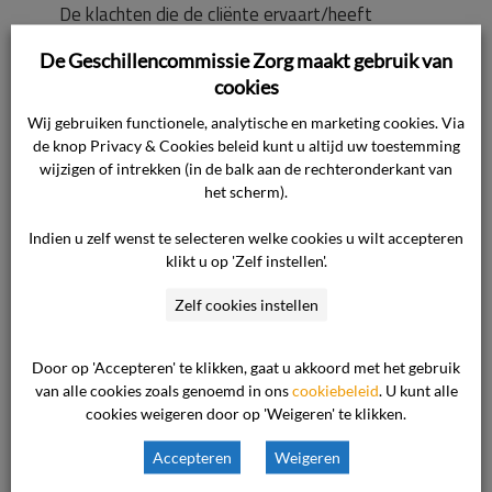
De klachten die de cliënte ervaart/heeft
ervaren, zoals een borstontsteking, littekens en
De Geschillencommissie Zorg maakt gebruik van
ribbels, zijn volgens de zorgaanbieder geen
cookies
gevolg van de laserbehandeling. De
Wij gebruiken functionele, analytische en marketing cookies. Via
borstontsteking trad niet op in het behandelde
de knop Privacy & Cookies beleid kunt u altijd uw toestemming
gebied en niet kort na de behandeling. Littekens
wijzigen of intrekken (in de balk aan de rechteronderkant van
zijn op foto’s en bij onderzoek niet vastgesteld;
het scherm).
de waargenomen witte plekken zijn volgens
Indien u zelf wenst te selecteren welke cookies u wilt accepteren
artsen tijdelijke huidverkleuringen. Ook ribbels
klikt u op 'Zelf instellen'.
zijn niet zichtbaar en lijken al vóór de
Zelf cookies instellen
behandeling aanwezig te zijn geweest.
Door op 'Accepteren' te klikken, gaat u akkoord met het gebruik
De zorgaanbieder erkent wel dat er sprake is
van alle cookies zoals genoemd in ons
cookiebeleid
. U kunt alle
geweest van een complicatie in de vorm van
cookies weigeren door op 'Weigeren' te klikken.
lichtere huidverkleuring (hypopigmentatie). Dit is
Accepteren
Weigeren
een bekend risico van laserbehandelingen en