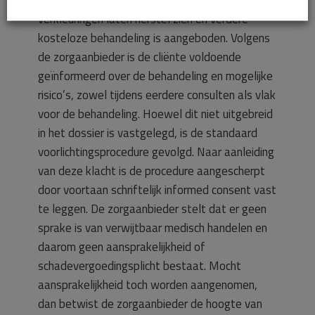
geen gevolg van onjuist handelen. Deze
verkleuringen laten herstel zien en verdere
kosteloze behandeling is aangeboden. Volgens
de zorgaanbieder is de cliënte voldoende
geïnformeerd over de behandeling en mogelijke
risico’s, zowel tijdens eerdere consulten als vlak
voor de behandeling. Hoewel dit niet uitgebreid
in het dossier is vastgelegd, is de standaard
voorlichtingsprocedure gevolgd. Naar aanleiding
van deze klacht is de procedure aangescherpt
door voortaan schriftelijk informed consent vast
te leggen. De zorgaanbieder stelt dat er geen
sprake is van verwijtbaar medisch handelen en
daarom geen aansprakelijkheid of
schadevergoedingsplicht bestaat. Mocht
aansprakelijkheid toch worden aangenomen,
dan betwist de zorgaanbieder de hoogte van