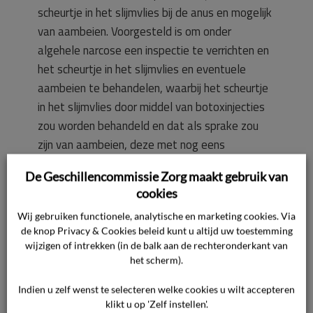
scheurtje in het slijmvlies bij de anus en mogelijk
van aambeien. Voorgesteld is om onder
algehele narcose een inspectie te verrichten en
het scheurtje in het slijmvlies en eventuele
aambeien te behandelen, waarbij het scheurtje
in het slijmvlies door middel van botoxinjecties
zou worden behandeld en dat als sprake zou
zijn van aambeien, deze met nog eens
rubberband ligaties zouden worden behandeld.
De Geschillencommissie Zorg maakt gebruik van
Cliënt is geïnformeerd over de behandeling en
cookies
de mogelijke risico’s en is op 3 december 2024
Wij gebruiken functionele, analytische en marketing cookies. Via
geopereerd. Onder algehele narcose is eerst
de knop Privacy & Cookies beleid kunt u altijd uw toestemming
een proctoscopie uitgevoerd, waarbij is
wijzigen of intrekken (in de balk aan de rechteronderkant van
geconstateerd dat sprake was van evidente
het scherm).
aambeien, een ventraal fissuurtje en dorsaal
Indien u zelf wenst te selecteren welke cookies u wilt accepteren
kleine oppervlakkige scheurtjes. De arts heeft
klikt u op 'Zelf instellen'.