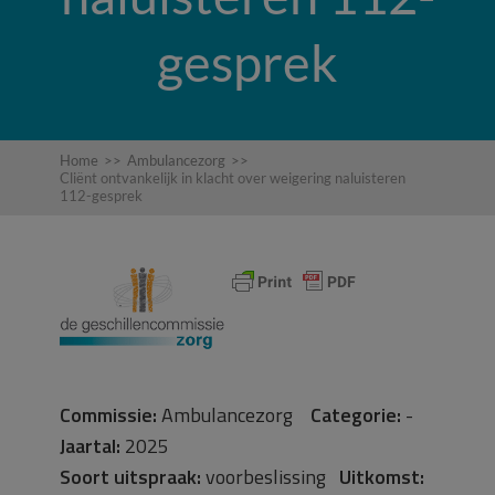
gesprek
Home
>>
Ambulancezorg
>>
Cliënt ontvankelijk in klacht over weigering naluisteren
112-gesprek
Commissie:
Ambulancezorg
Categorie:
-
Jaartal:
2025
Soort uitspraak:
voorbeslissing
Uitkomst: