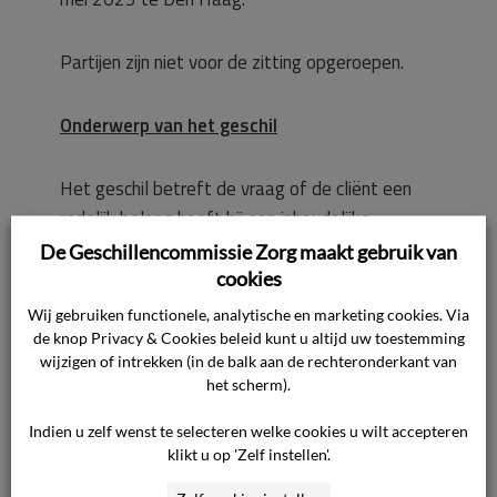
Partijen zijn niet voor de zitting opgeroepen.
Onderwerp van het geschil
Het geschil betreft de vraag of de cliënt een
redelijk belang heeft bij een inhoudelijke
uitspraak van de commissie, nu de
De Geschillencommissie Zorg maakt gebruik van
zorgaanbieder reeds aan zijn verzoek
cookies
tegemoetgekomen is.
Wij gebruiken functionele, analytische en marketing cookies. Via
de knop Privacy & Cookies beleid kunt u altijd uw toestemming
wijzigen of intrekken (in de balk aan de rechteronderkant van
Standpunt van de cliënt
het scherm).
Voor het standpunt van de cliënt verwijst de
Indien u zelf wenst te selecteren welke cookies u wilt accepteren
klikt u op 'Zelf instellen'.
commissie naar de overgelegde stukken. In de
kern komt het standpunt op het volgende neer.