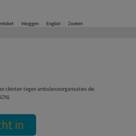
enloket
Inloggen
English
Zoeken
n cliënten tegen ambulanceorganisaties die
AZN).
ht in