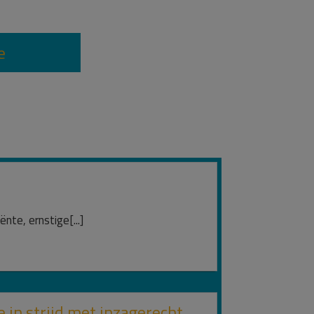
e
te, ernstige[...]
 in strijd met inzagerecht