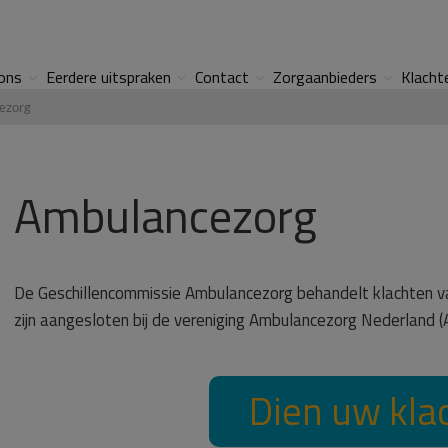
ons
Eerdere uitspraken
Contact
Zorgaanbieders
Klacht
ezorg
Ambulancezorg
De Geschillencommissie Ambulancezorg behandelt klachten va
zijn aangesloten bij de vereniging Ambulancezorg Nederland (
Dien uw klac