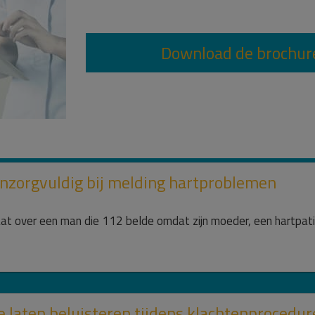
Download de brochur
nzorgvuldig bij melding hartproblemen
t over een man die 112 belde omdat zijn moeder, een hartpatiën
laten beluisteren tijdens klachtenprocedure