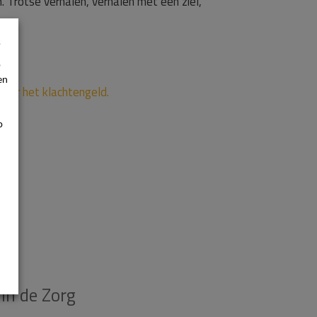
. Trotse verhalen, verhalen met een ziel,
s
p
en
ver het klachtengeld.
p
in de Zorg