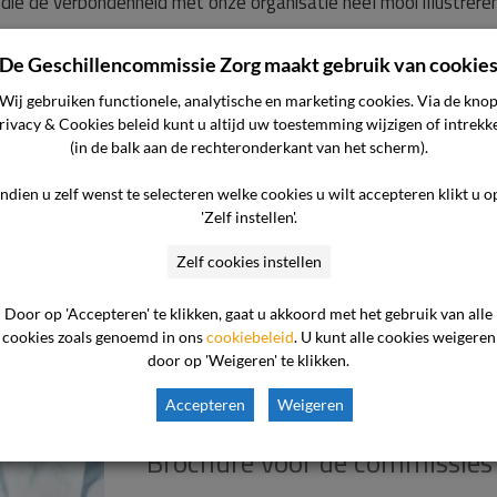
 die de verbondenheid met onze organisatie heel mooi illustreren
De Geschillencommissie Zorg maakt gebruik van cookie
Wij gebruiken functionele, analytische en marketing cookies. Via de kno
rivacy & Cookies beleid kunt u altijd uw toestemming wijzigen of intrekk
dit terug wanneer de commissie u in het gelijk stelt.
Lees meer o
(in de balk aan de rechteronderkant van het scherm).
Indien u zelf wenst te selecteren welke cookies u wilt accepteren klikt u o
'Zelf instellen'.
ssie
Zelf cookies instellen
issie Ambulancezorg
Door op 'Accepteren' te klikken, gaat u akkoord met het gebruik van alle
and
cookies zoals genoemd in ons
cookiebeleid
. U kunt alle cookies weigeren
door op 'Weigeren' te klikken.
Accepteren
Weigeren
Brochure voor de commissies 