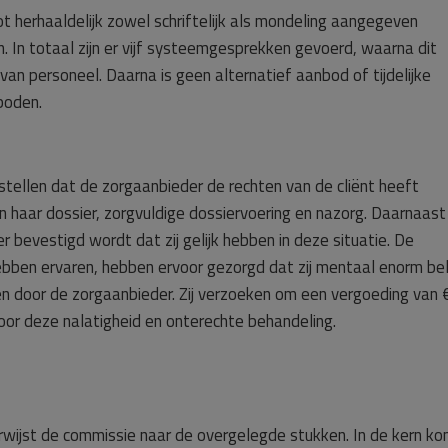
 herhaaldelijk zowel schriftelijk als mondeling aangegeven
In totaal zijn er vijf systeemgesprekken gevoerd, waarna dit
n personeel. Daarna is geen alternatief aanbod of tijdelijke
boden.
stellen dat de zorgaanbieder de rechten van de cliënt heeft
n haar dossier, zorgvuldige dossiervoering en nazorg. Daarnaast
 bevestigd wordt dat zij gelijk hebben in deze situatie. De
j hebben ervaren, hebben ervoor gezorgd dat zij mentaal enorm be
aten door de zorgaanbieder. Zij verzoeken om een vergoeding van 
or deze nalatigheid en onterechte behandeling.
rwijst de commissie naar de overgelegde stukken. In de kern k