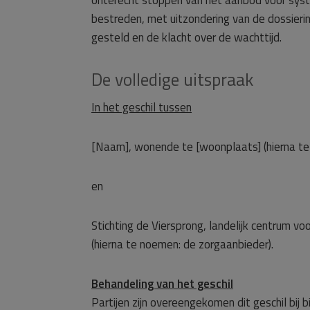
onterecht stoppen van het aanbod voor sys
bestreden, met uitzondering van de dossieri
gesteld en de klacht over de wachttijd.
De volledige uitspraak
In het geschil tussen
[Naam], wonende te [woonplaats] (hierna te 
en
Stichting de Viersprong, landelijk centrum v
(hierna te noemen: de zorgaanbieder).
Behandeling van het geschil
Partijen zijn overeengekomen dit geschil bij