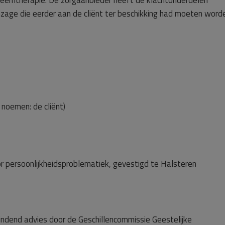
teemtherapie. De zorgaanbieder heeft de klachtonderdelen
nzage die eerder aan de cliënt ter beschikking had moeten word
noemen: de cliënt)
oor persoonlijkheidsproblematiek, gevestigd te Halsteren
 bindend advies door de Geschillencommissie Geestelijke