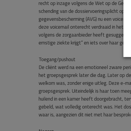
recht op inzage volgens de Wet op de Gene
schending van de dossiervoeringsplicht op 
gegevensbescherming (AVG) nu een voicemail 
deze voicemail onterecht verdraaid in het dos
volgens de zorgaanbieder heeft gesuggereerd
ernstige ziekte krijgt” en iets over haar geloo
Toegang/pushout
De cliënt werd na een emotioneel zware peri
het groepsgesprek later die dag. Later op de
welkom was, zonder enige uitleg. Deze e-mail 
groepsgesprek. Uiteindelijk is haar toen mee
huilend in een kamer heeft doorgebracht, terw
gebeld, wat volledig onterecht was. Het do
waar is, aangezien dit niet met haar bespro