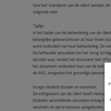
Voor het standpunt van de cliënt verwijst d
volgende neer.
Tijdlijn
In het kader van de behandeling van de cliën
belangrijke gebeurtenissen uit haar leven s
werd onderdeel van haar behandeling. De zor
Op herhaalde verzoeken om het terug te krijg
datalek was, omdat het document niet offici
het document onderdeel was van de behandeli
de AVG, aangezien het gevoelige persoonsg
P
Inzage medisch dossier en voicemail
De echtgenoot van de cliënt heeft herhaaldeli
Ondanks verschillende verzoeken kreeg hij g
verstrekt en zijn er excuses aangeboden. Dit