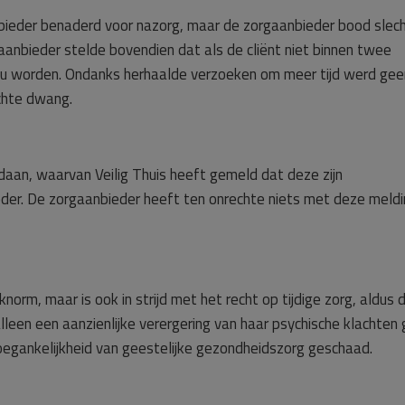
bieder benaderd voor nazorg, maar de zorgaanbieder bood slec
aanbieder stelde bovendien dat als de cliënt niet binnen twee
ou worden. Ondanks herhaalde verzoeken om meer tijd werd gee
chte dwang.
edaan, waarvan Veilig Thuis heeft gemeld dat deze zijn
er. De zorgaanbieder heeft ten onrechte niets met deze meld
norm, maar is ook in strijd met het recht op tijdige zorg, aldus 
 alleen een aanzienlijke verergering van haar psychische klachten
toegankelijkheid van geestelijke gezondheidszorg geschaad.