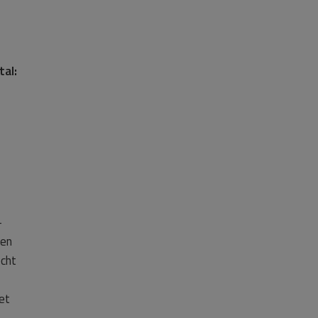
tal:
-
een
echt
et