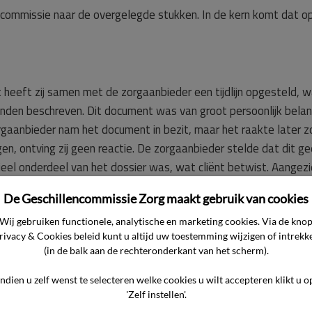
e commissie naar de overgelegde stukken. In de kern komt dat o
t heeft zij samen met de zorgaanbieder een tijdlijn opgesteld, w
tonden beschreven. Dit document was van groot persoonlijk bela
gaanbieder nam het document in bezit, maar het raakte later z
en, ontving zij geen reactie. De zorgaanbieder stelde dat dit g
eel onderdeel van het dossier was, wat cliënt betwist. Aangez
ng, beschouwt de cliënt het verlies ervan als een datalek vol
De Geschillencommissie Zorg maakt gebruik van cookies
egevens bevat.
Wij gebruiken functionele, analytische en marketing cookies. Via de kno
rivacy & Cookies beleid kunt u altijd uw toestemming wijzigen of intrekk
(in de balk aan de rechteronderkant van het scherm).
jk verzocht om inzage in het medisch dossier van zijn partner.
een gehoor. Pas na contact met het bestuur werd het dossier al
Indien u zelf wenst te selecteren welke cookies u wilt accepteren klikt u o
'Zelf instellen'.
 heeft veel frustratie en extra belasting veroorzaakt en schend