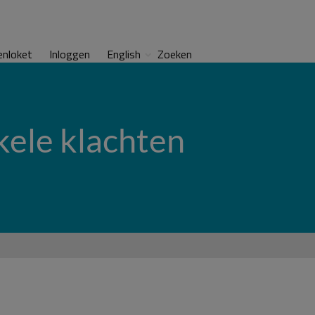
enloket
Inloggen
English
Zoeken
kele klachten