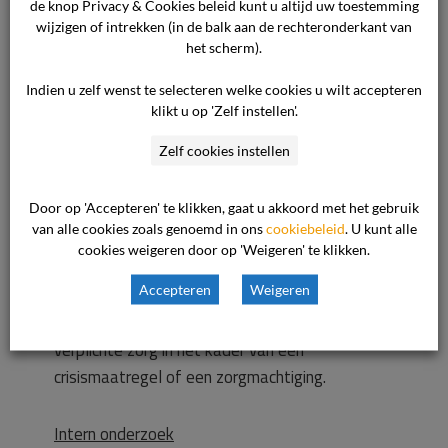
de knop Privacy & Cookies beleid kunt u altijd uw toestemming
moment in fase 0 zat en derhalve niet suïcidaal
wijzigen of intrekken (in de balk aan de rechteronderkant van
was.
het scherm).
Indien u zelf wenst te selecteren welke cookies u wilt accepteren
Vrijwillige basis
klikt u op 'Zelf instellen'.
De cliënt werd op 12 september 2023 op
Zelf cookies instellen
vrijwillige basis opgenomen en werkte mee aan
de behandeling. Deze vrijwillige status is
Door op 'Accepteren' te klikken, gaat u akkoord met het gebruik
gedurende opname gehandhaafd.
van alle cookies zoals genoemd in ons
cookiebeleid
. U kunt alle
In samenspraak met de cliënt en diens naasten,
cookies weigeren door op 'Weigeren' te klikken.
waaronder de klaagster, zijn gedurende de
Accepteren
Weigeren
opname de vrijheden van de cliënt bepaald. Er
waren geen redenen om over te gaan tot
verplichte zorg in het kader van een
crisismaatregel of een zorgmachtiging.
Intern onderzoek