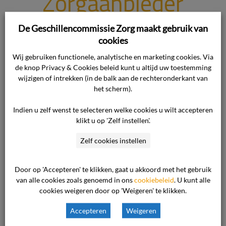
Zorgaanbieder
plaatst cliënt
De Geschillencommissie Zorg maakt gebruik van
cookies
over naar andere
Wij gebruiken functionele, analytische en marketing cookies. Via
de knop Privacy & Cookies beleid kunt u altijd uw toestemming
locatie zonder
wijzigen of intrekken (in de balk aan de rechteronderkant van
het scherm).
klager daar over
Indien u zelf wenst te selecteren welke cookies u wilt accepteren
klikt u op 'Zelf instellen'.
te horen; partijen
Zelf cookies instellen
schikken ter
Door op 'Accepteren' te klikken, gaat u akkoord met het gebruik
van alle cookies zoals genoemd in ons
cookiebeleid
. U kunt alle
cookies weigeren door op 'Weigeren' te klikken.
zitting
Accepteren
Weigeren