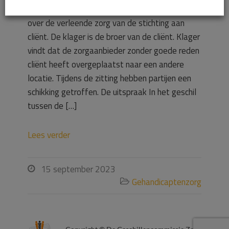
Waar gaat de uitspraak over? Dit geschil gaat
over de verleende zorg van de stichting aan
cliënt. De klager is de broer van de cliënt. Klager
vindt dat de zorgaanbieder zonder goede reden
cliënt heeft overgeplaatst naar een andere
locatie. Tijdens de zitting hebben partijen een
schikking getroffen. De uitspraak In het geschil
tussen de […]
Lees verder
15 september 2023

Gehandicaptenzorg
