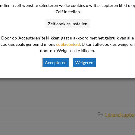
pt klachtenprocedure
Indien u zelf wenst te selecteren welke cookies u wilt accepteren klikt u o
et; klacht niet
'Zelf instellen'.
Zelf cookies instellen
Door op 'Accepteren' te klikken, gaat u akkoord met het gebruik van alle
cookies zoals genoemd in ons
cookiebeleid
. U kunt alle cookies weigeren
door op 'Weigeren' te klikken.
reft de bejegening en het niet bieden van adequate/goede zorg
hter van de klager. De uitspraak In het geschil tussen [Naam]
Accepteren
Weigeren
e cliënt) en ASVZ, gevestigd te Sliedrecht (hierna te noemen: 
Gehandicapte
