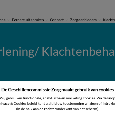
ons
Eerdere uitspraken
Contact
Zorgaanbieders
Klacht
rlening/ Klachtenbeha
De Geschillencommissie Zorg maakt gebruik van cookies
Wij gebruiken functionele, analytische en marketing cookies. Via de kno
rivacy & Cookies beleid kunt u altijd uw toestemming wijzigen of intrekk
(in de balk aan de rechteronderkant van het scherm).