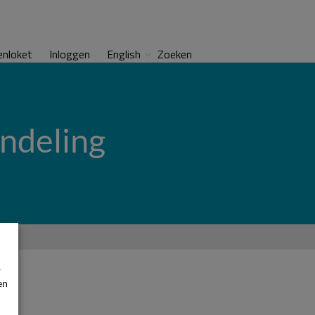
enloket
Inloggen
English
Zoeken
ndeling
p
en