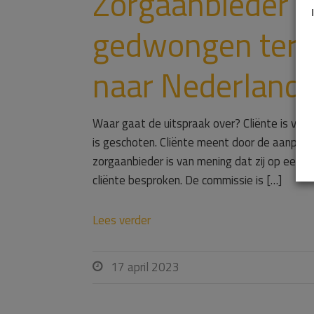
Zorgaanbieder ha
gedwongen teru
naar Nederland
Waar gaat de uitspraak over? Cliënte is van 
is geschoten. Cliënte meent door de aanpak 
zorgaanbieder is van mening dat zij op een j
cliënte besproken. De commissie is […]
Lees verder
17 april 2023
