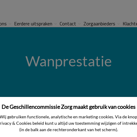
ons
Eerdere uitspraken
Contact
Zorgaanbieders
Klacht
Wanprestatie
De Geschillencommissie Zorg maakt gebruik van cookies
Wij gebruiken functionele, analytische en marketing cookies. Via de kno
rivacy & Cookies beleid kunt u altijd uw toestemming wijzigen of intrekk
(in de balk aan de rechteronderkant van het scherm).