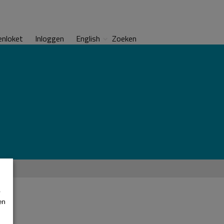
enloket
Inloggen
English
Zoeken
p
en