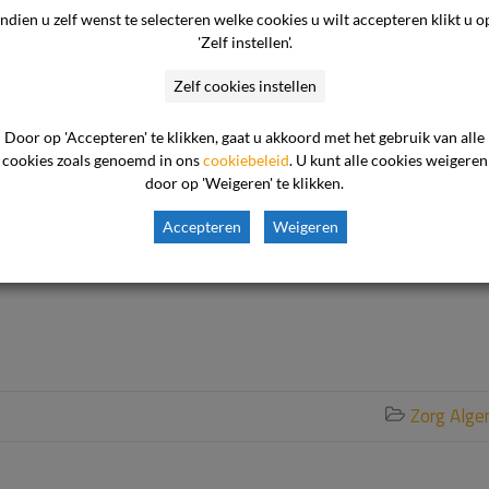
d cliënte al dan niet
Indien u zelf wenst te selecteren welke cookies u wilt accepteren klikt u o
g moeten laten keren
'Zelf instellen'.
Zelf cookies instellen
Door op 'Accepteren' te klikken, gaat u akkoord met het gebruik van alle
cookies zoals genoemd in ons
cookiebeleid
. U kunt alle cookies weigeren
door op 'Weigeren' te klikken.
mening dat haar behandeling voor een eetstoornis in Portugal t
van de zorgaanbieder nieuwe klachten te ondervinden. De
Accepteren
Weigeren
uiste manier gehandeld heeft. Terugkeer naar Nederland is met
Zorg Alg
