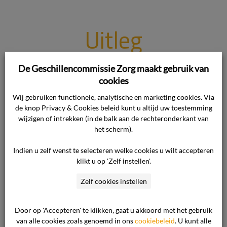
Uitleg
behandeltraject
De Geschillencommissie Zorg maakt gebruik van
cookies
na eerste
Wij gebruiken functionele, analytische en marketing cookies. Via
de knop Privacy & Cookies beleid kunt u altijd uw toestemming
operatie
wijzigen of intrekken (in de balk aan de rechteronderkant van
het scherm).
ontoereikend.
Indien u zelf wenst te selecteren welke cookies u wilt accepteren
klikt u op 'Zelf instellen'.
Bejegening cliënt
Zelf cookies instellen
door gipskamer
Door op 'Accepteren' te klikken, gaat u akkoord met het gebruik
van alle cookies zoals genoemd in ons
cookiebeleid
. U kunt alle