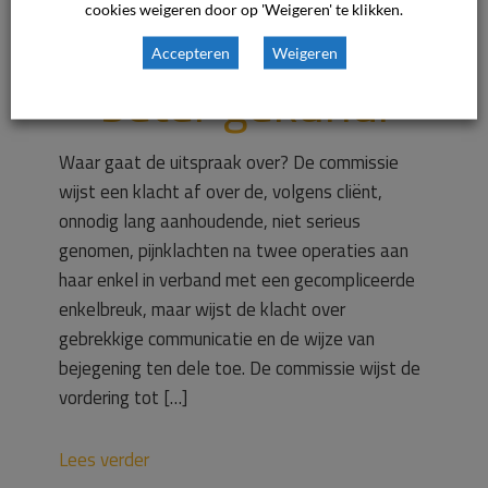
cookies weigeren door op 'Weigeren' te klikken.
en dokter had
Accepteren
Weigeren
beter gekund.
Waar gaat de uitspraak over? De commissie
wijst een klacht af over de, volgens cliënt,
onnodig lang aanhoudende, niet serieus
genomen, pijnklachten na twee operaties aan
haar enkel in verband met een gecompliceerde
enkelbreuk, maar wijst de klacht over
gebrekkige communicatie en de wijze van
bejegening ten dele toe. De commissie wijst de
vordering tot […]
Lees verder