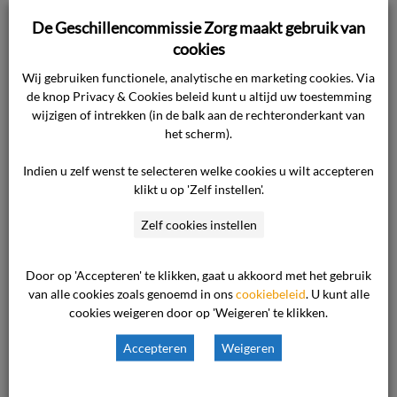
• De Jeugdwet, in het bijzonder de
De Geschillencommissie Zorg maakt gebruik van
begripsbepalingen in artikel 1.1 van hoofdstuk 1
cookies
betreffende het woonplaatsbeginsel;
Wij gebruiken functionele, analytische en marketing cookies. Via
• De Wet wijziging woonplaatsbeginsel.
de knop Privacy & Cookies beleid kunt u altijd uw toestemming
wijzigen of intrekken (in de balk aan de rechteronderkant van
het scherm).
Het woonplaatsbeginsel in de Jeugdwet regelt
welke gemeente financieel verantwoordelijk is
Indien u zelf wenst te selecteren welke cookies u wilt accepteren
voor de jeugdhulp. Het bepaalt ook welke
klikt u op 'Zelf instellen'.
gemeente de jeugdhulp betaalt. Sinds 1 januari
Zelf cookies instellen
2022 is het nieuwe woonplaatsbeginsel Jeugd
van kracht.
Door op 'Accepteren' te klikken, gaat u akkoord met het gebruik
van alle cookies zoals genoemd in ons
cookiebeleid
. U kunt alle
In artikel 1.1 van hoofdstuk 1.
cookies weigeren door op 'Weigeren' te klikken.
‘Begripsbepalingen en reikwijdte’ van de
Accepteren
Weigeren
Jeugdwet is opgenomen:
In deze wet en de daarop berustende