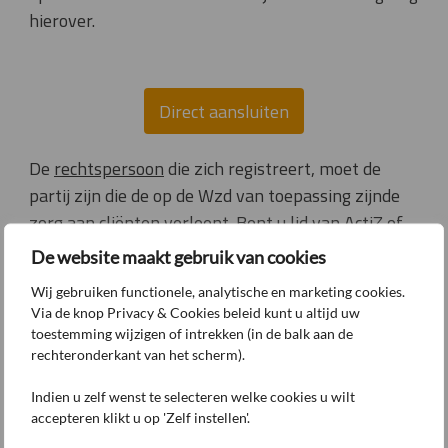
hierover.
Direct aansluiten
De
rechtspersoon
die zich registreert, moet de
partij zijn die de op de Wzd van toepassing zijnde
zorg aan cliënten verleent. Bent u lid van ActiZ of
VGN? Registreer uw onderneming op dezelfde
De website maakt gebruik van cookies
naam als bij de VGN of Actiz.
Wij gebruiken functionele, analytische en marketing cookies.
Via de knop Privacy & Cookies beleid kunt u altijd uw
Let op: U moet zich registreren voordat de KCOZ
toestemming wijzigen of intrekken (in de balk aan de
uw klachten kan behandelen.
Ook als u
al voor
rechteronderkant van het scherm).
een andere commissie geregistreerd bent,
moet
Indien u zelf wenst te selecteren welke cookies u wilt
u zich
aanvullend
registreren voor de KCOZ.
accepteren klikt u op 'Zelf instellen'.