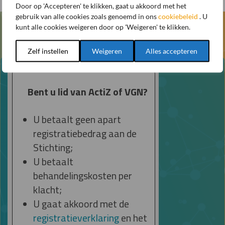
Door op 'Accepteren' te klikken, gaat u akkoord met het
gebruik van alle cookies zoals genoemd in ons
cookiebeleid
. U
kunt alle cookies weigeren door op 'Weigeren' te klikken.
Zelf instellen
Weigeren
Alles accepteren
Bent u lid van ActiZ of VGN?
U betaalt geen apart
registratiebedrag aan de
Stichting;
U betaalt
behandelingskosten per
klacht;
U gaat akkoord met de
registratieverklaring
en het