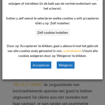
over ontevredenheid over het resultaat van een
wijzigen of intrekken (in de balk aan de rechteronderkant van
behandeling, blijkt dat een zorgaanbieder een
het scherm).
inspanningsverplichting heeft en geen
Indien u zelf wenst te selecteren welke cookies u wilt accepteren
resultaatsverplichting. De commissie toetst dus
klikt u op 'Zelf instellen'.
niet of het gewenste resultaat is bereikt. De
commissie toetst wel of de zorgaanbieder zich
Zelf cookies instellen
voldoende heeft ingespannen om het gewenste
resultaat te bereiken of bij deze inspanning een
Door op 'Accepteren' te klikken, gaat u akkoord met het gebruik
fout heeft gemaakt.
van alle cookies zoals genoemd in ons
cookiebeleid
. U kunt alle
cookies weigeren door op 'Weigeren' te klikken.
Voldoende ingespannen
Accepteren
Weigeren
Zo verwijt de cliënte in de zaak
185152/198803
de zorgaanbieder een
borstverkleinende operatie niet goed te hebben
uitgevoerd. De cliënte was niet tevreden met
haar cupmaat, er was sprake van asymmetrie