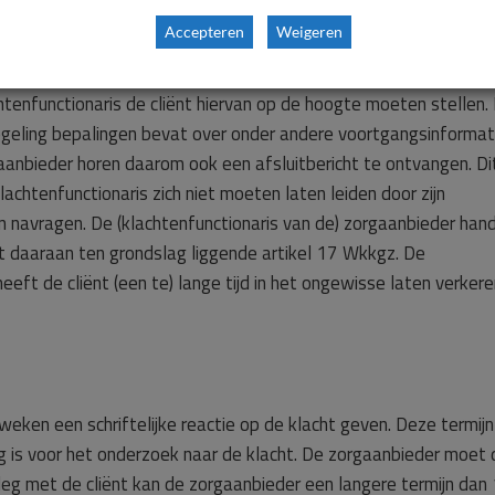
Accepteren
Weigeren
is van de zorgaanbieder geen informatie over het verloop van de
 telefoongesprek met de cliënt dat de cliënt de klacht wilde
htenfunctionaris de cliënt hiervan op de hoogte moeten stellen.
egeling bepalingen bevat over onder andere voortgangsinformat
gaanbieder horen daarom ook een afsluitbericht te ontvangen. Dit
achtenfunctionaris zich niet moeten laten leiden door zijn
ten navragen. De (klachtenfunctionaris van de) zorgaanbieder han
t daaraan ten grondslag liggende artikel 17 Wkkgz. De
eeft de cliënt (een te) lange tijd in het ongewisse laten verker
eken een schriftelijke reactie op de klacht geven. Deze termijn
g is voor het onderzoek naar de klacht. De zorgaanbieder moet 
erleg met de cliënt kan de zorgaanbieder een langere termijn dan