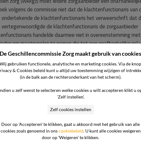
illen zorg (Wkkgz) moet iedere zorgaanbieder een onafhankelijk
leek volgens de commissie niet dat de klachtenfunctionaris van 
o ondertekende de klachtenfunctionaris het verweerschrift dat 
k vertegenwoordigde de klachtenfunctionaris de zorgaanbieder
htenfunctionaris handelde daarmee niet in overeenstemming met
eder om maatregelen te nemen die tot een onafhankelijke rol 
voorkomen dat een cliënt de (rol van de) klachtenfunctionaris al
De Geschillencommissie Zorg maakt gebruik van cookie
Wij gebruiken functionele, analytische en marketing cookies. Via de kno
rivacy & Cookies beleid kunt u altijd uw toestemming wijzigen of intrekk
(in de balk aan de rechteronderkant van het scherm).
Indien u zelf wenst te selecteren welke cookies u wilt accepteren klikt u o
en is over hoe de zorgaanbieder de klachten afhandelt. Dit kan
'Zelf instellen'.
andeling, maar ook op de informatievoorziening. Volgens de we
te houden van de voortgang van de behandeling van de klacht.
Zelf cookies instellen
Door op 'Accepteren' te klikken, gaat u akkoord met het gebruik van alle
aar een uitspraak) van de Geschillencommissie Geestelijke
cookies zoals genoemd in ons
cookiebeleid
. U kunt alle cookies weigeren
rin tekort.
door op 'Weigeren' te klikken.