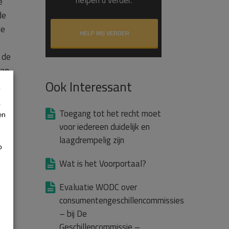
e
de
de
HELP MIJ VERDER
 de
van
Ook Interessant
s
s
p
Toegang tot het recht moet
en
voor iedereen duidelijk en
laagdrempelig zijn
p
t
Wat is het Voorportaal?
Evaluatie WODC over
consumentengeschillencommissies
– bij De
Geschillencommissie –