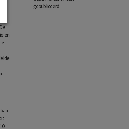
gepubliceerd
 De
ie en
 is
delde
en
 kan
dit
 10