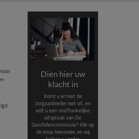
 maar
Dien hier uw
en
klacht in
Komt u er met de
zorgaanbieder niet uit, en
tigd
wilt u een onafhankelijke
uitspraak van De
Geschillencommissie? Klik op
de knop hieronder, en wij
helpen u verder.