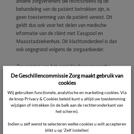
andere zorgverleners die rechtstreeks bij de
behandeling van de patiënt betrokken zijn, is
geen toestemming van de patiënt vereist. Dit
geldt dus ook voor het delen van medische
informatie van de cliënt met Easypool en
Maasstadziekenhuis. Dit klachtonderdeel is dan
ook ongegrond volgens de zorgaanbieder.
Ten aanzien van het eenzijdig door verweerder
beëindigen van de zorg
De Geschillencommissie Zorg maakt gebruik van
cookies
Vanaf eind juli 2018 is de cliënt twee weken
Wij gebruiken functionele, analytische en marketing cookies. Via
opgenomen in het ziekenhuis. Het proces om de
de knop Privacy & Cookies beleid kunt u altijd uw toestemming
wijzigen of intrekken (in de balk aan de rechteronderkant van
palliatieve zorg te gaan beëindigen is toen in
het scherm).
gang gezet. Ten onrechte is er toen van uit
gegaan dat de familie met de zorgbeëindiging
Indien u zelf wenst te selecteren welke cookies u wilt accepteren
klikt u op 'Zelf instellen'.
had ingestemd. Op dit punt heeft de