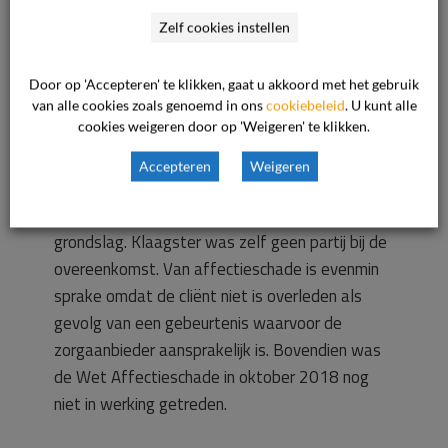
zorgaanbieder niet zorgvuldig gehandeld. De
Zelf cookies instellen
zorg had niet eenzijdig beëindigd mogen
worden.
Door op 'Accepteren' te klikken, gaat u akkoord met het gebruik
van alle cookies zoals genoemd in ons
cookiebeleid
. U kunt alle
cookies weigeren door op 'Weigeren' te klikken.
Ten aanzien van de gevorderde schade
Accepteren
Weigeren
Klaagster vordert vergoeding van emotionele
schade. Hiervoor ontbreekt een wettelijke
grondslag. Klaagster was zelf geen partij bij de
overeenkomst. Van affectieschade is evenmin
sprake omdat de cliënt niet is overleden als
gevolg van een gebeurtenis waarvoor de
zorgaanbieder aansprakelijk is. Bovendien was
de Wet Affectieschade in oktober 2018 nog
niet in werking getreden.