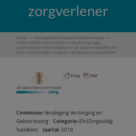
zorgverlener
Home
>>
Verpleging Verzorging en Geboortezorg
>>
Zorgaanbieder schoot tekort in aansturing, regie,
communicatie en beëindiging van de zorg en handelde niet
zoals mocht worden verwacht van bekwaam zorgverlener
Commissie:
Verpleging Verzorging en
Geboortezorg
Categorie:
(On)Zorgvuldig
handelen
Jaartal:
2019